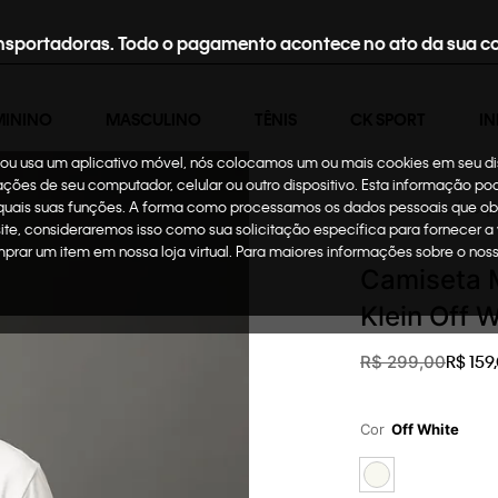
nsportadoras. Todo o pagamento acontece no ato da sua c
MININO
MASCULINO
TÊNIS
CK SPORT
IN
te ou usa um aplicativo móvel, nós colocamos um ou mais cookies em seu d
mações de seu computador, celular ou outro dispositivo. Esta informação p
 quais suas funções. A forma como processamos os dados pessoais que ob
Oportunidades
Roup
site, consideraremos isso como sua solicitação específica para fornecer a
omprar um item em nossa loja virtual. Para maiores informações sobre o no
Camiseta M
Klein Off 
R$
159
,
R$
299
,
00
Cor
Off White