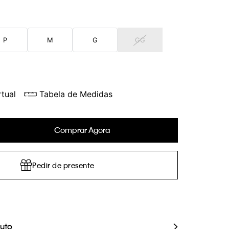
P
M
G
GG
tual
Tabela de Medidas
Comprar Agora
Pedir de presente
duto