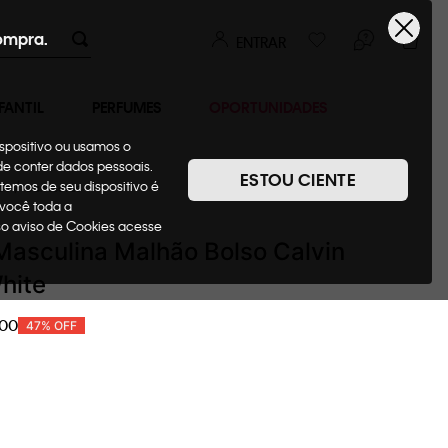
ompra.
ENTRAR
FANTIL
PERFUMES
OPORTUNIDADES
ispositivo ou usamos o
ode conter dados pessoais.
ESTOU CIENTE
temos de seu dispositivo é
as
Camisetas
 você toda a
sso aviso de Cookies acesse
asculina Malhão Bolso Calvin
White
00
47%
OFF