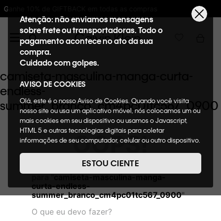
 todas as compras
10%OFF na primeira com
Atenção: não enviamos mensagens
sobre frete ou transportadoras. Todo o
pagamento acontece no ato da sua
compra.
Cuidado com golpes.
camiseta-masculina-manga-curta-
AVISO DE COOKIES
endless-
Olá, este é o nosso Aviso de Cookies. Quando você visita
summer_branco_cm4pc01tc567_0900
nosso site ou usa um aplicativo móvel, nós colocamos um ou
mais cookies em seu dispositivo ou usamos o Javascript,
HTML 5 e outras tecnologias digitais para coletar
OOPS!
informações de seu computador, celular ou outro dispositivo.
Esta informação pode conter dados pessoais. Nesta política
de cookies, informaremos quais cookies usaremos e quais
ESTOU CIENTE
Não encontramos nenhum resultado
suas funções. A forma como processamos os dados
para "
camiseta-masculina-manga-
pessoais que obtemos de seu dispositivo é descrita em
curta-endless-
nosso Aviso de Privacidade. Quando você visita nosso site,
summer_branco_cm4pc01tc567_0900
"
consideraremos isso como sua solicitação específica para
fornecer a você toda a funcionalidade do site, incluindo,
O que eu devo fazer?
entre outros, a capacidade de comprar um item em nossa