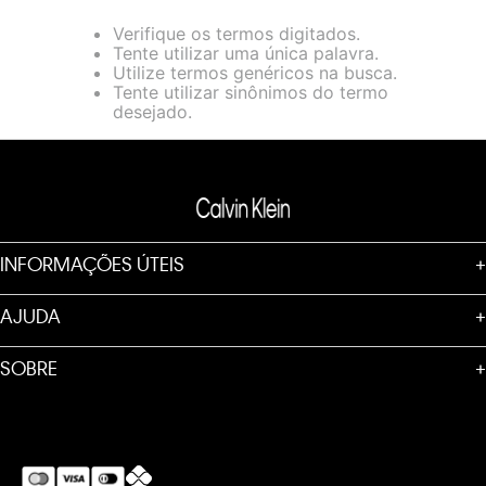
loja virtual. Para maiores informações sobre o nosso aviso de
Verifique os termos digitados.
Cookies acesse o link.
Tente utilizar uma única palavra.
Utilize termos genéricos na busca.
Tente utilizar sinônimos do termo
desejado.
INFORMAÇÕES ÚTEIS
+
AJUDA
+
SOBRE
+