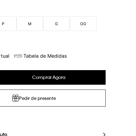
P
M
G
GG
tual
Tabela de Medidas
Comprar Agora
Pedir de presente
duto