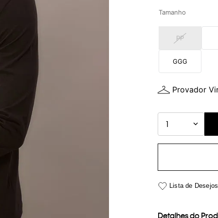
Tamanho
PP
GGG
Provador Vir
1
Detalhes do Pro