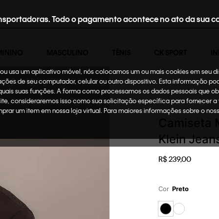
nsportadoras. Todo o pagamento acontece no ato da sua c
MININO
MASCULINO
TÊNIS
CK SPORT
IN
te ou usa um aplicativo móvel, nós colocamos um ou mais cookies em seu d
mações de seu computador, celular ou outro dispositivo. Esta informação p
 quais suas funções. A forma como processamos os dados pessoais que ob
Masculino
Roupas
site, consideraremos isso como sua solicitação específica para fornecer a
omprar um item em nossa loja virtual. Para maiores informações sobre o no
Camiseta 
Klein Jean
R$
239
,
00
Cor
Preto