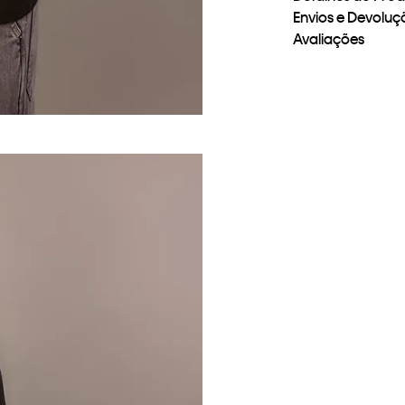
Envios e Devoluç
Avaliações