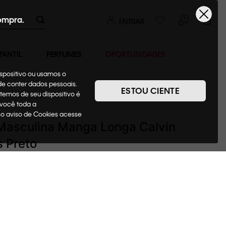
ompra.
ENTRAR
FANTIL
PERFUMES
OPORTUNIDADES
ispositivo ou usamos o
ode conter dados pessoais.
ESTOU CIENTE
temos de seu dispositivo é
Camisetas + Regatas
 você toda a
sso aviso de Cookies acesse
Masculina Manga Longa Calvin
s Preto