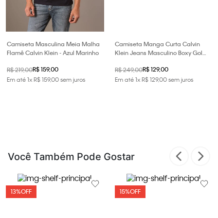
Camiseta Masculina Meia Malha
Camiseta Manga Curta Calvin
Flamê Calvin Klein - Azul Marinho
Klein Jeans Masculino Boxy Gola
Colorida - Off White
R$ 159,00
R$ 129,00
R$ 219,00
R$ 249,00
Em até
1
x
R$
159
,
00
sem juros
Em até
1
x
R$
129
,
00
sem juros
Você Também Pode Gostar
13%
OFF
15%
OFF