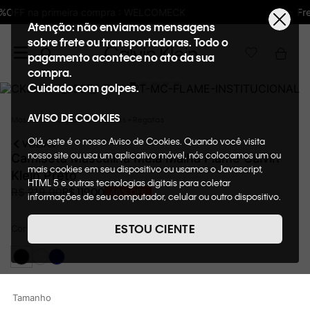
Frete GRÁTIS nas compras acima de R$600
Atenção: não enviamos mensagens
sobre frete ou transportadoras. Todo o
pagamento acontece no ato da sua
compra.
Cuidado com golpes.
AVISO DE COOKIES
Masculino
Roupas
Camisetas + Regatas
Olá, este é o nosso Aviso de Cookies. Quando você visita
VOLTAR
nosso site ou usa um aplicativo móvel, nós colocamos um ou
Camiseta Masculina Meia Malha Flamê Calvin
mais cookies em seu dispositivo ou usamos o Javascript,
Klein Preto
HTML 5 e outras tecnologias digitais para coletar
R$
119
,
00
R$
219
,
00
46%
OFF
informações de seu computador, celular ou outro dispositivo.
Esta informação pode conter dados pessoais. Nesta política
de cookies, informaremos quais cookies usaremos e quais
ESTOU CIENTE
Cor
Preto
suas funções. A forma como processamos os dados
pessoais que obtemos de seu dispositivo é descrita em
nosso Aviso de Privacidade. Quando você visita nosso site,
consideraremos isso como sua solicitação específica para
fornecer a você toda a funcionalidade do site, incluindo,
Tamanho
entre outros, a capacidade de comprar um item em nossa