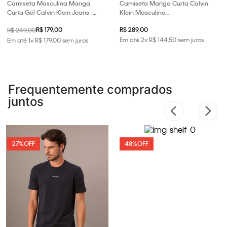
Camiseta Masculina Manga
Camiseta Manga Curta Calvin
Curta Gel Calvin Klein Jeans -
Klein Masculino
Preto
Embossed+bordado - Preto
R$ 179,00
R$ 289,00
R$ 249,00
Em até
2
x
R$
144
,
50
sem juros
Em até
1
x
R$
179
,
00
sem juros
Frequentemente comprados
juntos
27%
OFF
48%
OFF