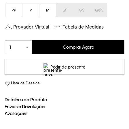
loja virtual. Para maiores informações sobre o nosso aviso de
PP
P
M
G
GG
GGG
Cookies acesse o link.
Provador Virtual
Tabela de Medidas
Comprar Agora
1
Pedir de presente
Detalhes do Produto
Envios e Devoluções
Avaliações