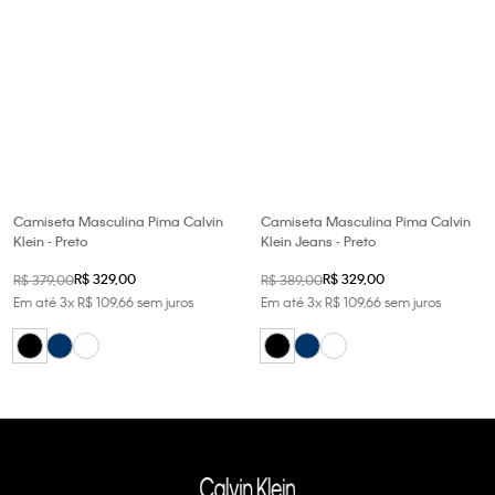
Camiseta Masculina Pima Calvin
Camiseta Masculina Pima Calvin
Klein - Preto
Klein Jeans - Preto
R$
329
,
00
R$
329
,
00
R$
379
,
00
R$
389
,
00
Em até
3
x
R$
109
,
66
sem juros
Em até
3
x
R$
109
,
66
sem juros