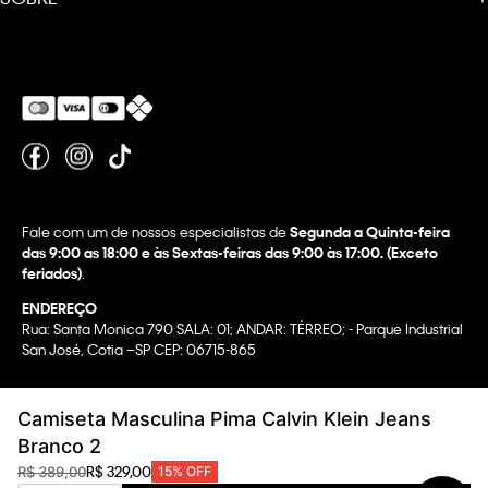
Fale com um de nossos especialistas de
Segunda a Quinta-feira
das 9:00 as 18:00 e às Sextas-feiras das 9:00 às 17:00. (Exceto
feriados)
.
ENDEREÇO
Rua: Santa Monica 790 SALA: 01; ANDAR: TÉRREO; - Parque Industrial
San José, Cotia –SP CEP: 06715-865
Copyright @2022 Calvin Klein. All rights reserved.
Camiseta Masculina Pima Calvin Klein Jeans
WBR INDUSTRIA E COMERCIO DE VESTUARIO LTDA.
Branco 2
CNPJ 07.296.319/0058-90
R$
329
,
00
R$
389
,
00
15%
OFF