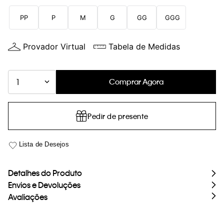
loja virtual. Para maiores informações sobre o nosso aviso de
PP
P
M
G
GG
GGG
Cookies acesse o link.
Provador Virtual
Tabela de Medidas
Comprar Agora
1
Pedir de presente
Detalhes do Produto
Envios e Devoluções
Avaliações