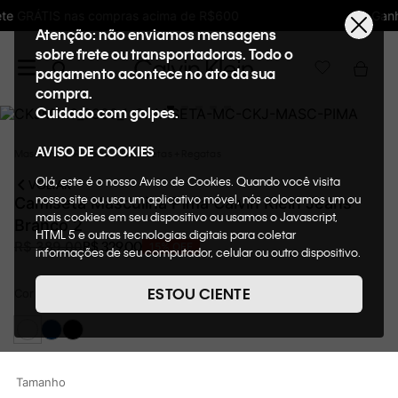
Ganhe 10% de GIFTBACK em todas as compra
Atenção: não enviamos mensagens
sobre frete ou transportadoras. Todo o
pagamento acontece no ato da sua
compra.
Cuidado com golpes.
AVISO DE COOKIES
Masculino
Roupas
Camisetas + Regatas
Olá, este é o nosso Aviso de Cookies. Quando você visita
VOLTAR
nosso site ou usa um aplicativo móvel, nós colocamos um ou
Camiseta Masculina Pima Calvin Klein Jeans
mais cookies em seu dispositivo ou usamos o Javascript,
Branco 2
HTML 5 e outras tecnologias digitais para coletar
R$
329
,
00
R$
389
,
00
15%
OFF
informações de seu computador, celular ou outro dispositivo.
Esta informação pode conter dados pessoais. Nesta política
de cookies, informaremos quais cookies usaremos e quais
ESTOU CIENTE
Cor
BRANCO 2
suas funções. A forma como processamos os dados
pessoais que obtemos de seu dispositivo é descrita em
nosso Aviso de Privacidade. Quando você visita nosso site,
consideraremos isso como sua solicitação específica para
fornecer a você toda a funcionalidade do site, incluindo,
Tamanho
entre outros, a capacidade de comprar um item em nossa