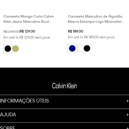
Camiseta Manga Curta Calvin
Camiseta Masculina de Algodão
Klein Jeans Masculino (Eco)
Básica Estampa Logo Minimalista
Conscious - Preto
No Peito Calvin Klein Jeans - Azul
R$
129
,
00
R$
189
,
00
R$
249
,
00
Marinho
Em até
1
x
R$
189
,
00
sem juros
Em até
1
x
R$
129
,
00
sem juros
INFORMAÇÕES ÚTEIS
+
AJUDA
+
SOBRE
+