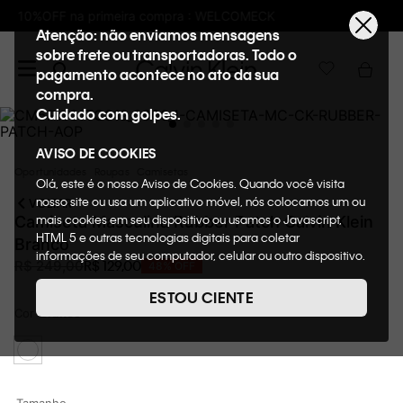
K
Frete GRÁTIS nas compras acima de R$6
Atenção: não enviamos mensagens
sobre frete ou transportadoras. Todo o
pagamento acontece no ato da sua
compra.
Cuidado com golpes.
AVISO DE COOKIES
Oportunidades
Roupas
Camisetas
Olá, este é o nosso Aviso de Cookies. Quando você visita
nosso site ou usa um aplicativo móvel, nós colocamos um ou
VOLTAR
mais cookies em seu dispositivo ou usamos o Javascript,
Camiseta Masculina Rubber Patch Calvin Klein
HTML 5 e outras tecnologias digitais para coletar
Branco
informações de seu computador, celular ou outro dispositivo.
R$
129
,
00
R$
249
,
00
48%
OFF
Esta informação pode conter dados pessoais. Nesta política
de cookies, informaremos quais cookies usaremos e quais
ESTOU CIENTE
suas funções. A forma como processamos os dados
Cor
Branco
pessoais que obtemos de seu dispositivo é descrita em
nosso Aviso de Privacidade. Quando você visita nosso site,
consideraremos isso como sua solicitação específica para
fornecer a você toda a funcionalidade do site, incluindo,
entre outros, a capacidade de comprar um item em nossa