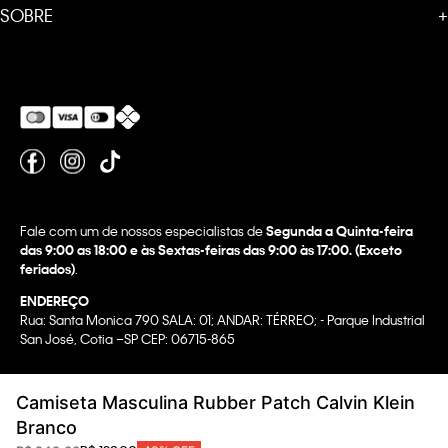
SOBRE
+
Fale com um de nossos especialistas de
Segunda a Quinta-feira
das 9:00 as 18:00 e às Sextas-feiras das 9:00 às 17:00. (Exceto
feriados)
.
ENDEREÇO
Rua: Santa Monica 790 SALA: 01; ANDAR: TÉRREO; - Parque Industrial
San José, Cotia –SP CEP: 06715-865
Copyright @2022 Calvin Klein. All rights reserved.
Camiseta Masculina Rubber Patch Calvin Klein
WBR INDUSTRIA E COMERCIO DE VESTUARIO LTDA.
Branco
CNPJ 07.296.319/0058-90