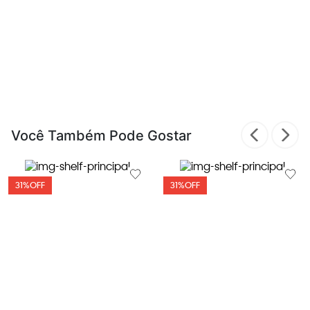
Você Também Pode Gostar
31%
OFF
31%
OFF