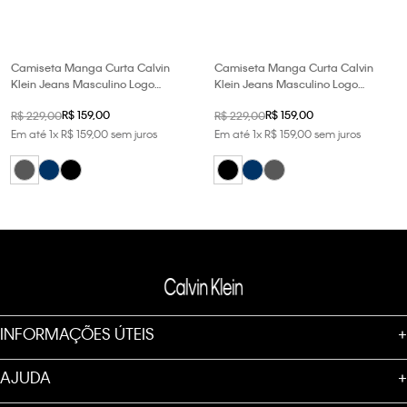
Camiseta Manga Curta Calvin
Camiseta Manga Curta Calvin
Klein Jeans Masculino Logo
Klein Jeans Masculino Logo
Est.1978 - Chumbo
Est.1978 - Preto
R$
159
,
00
R$
159
,
00
R$
229
,
00
R$
229
,
00
Em até
1
x
R$
159
,
00
sem juros
Em até
1
x
R$
159
,
00
sem juros
INFORMAÇÕES ÚTEIS
+
AJUDA
+