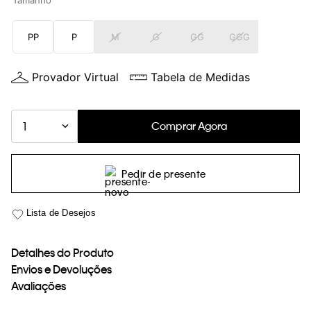
Tamanho
loja virtual. Para maiores informações sobre o nosso aviso de
Cookies acesse o link.
PP
P
M
G
GG
GGG
Provador Virtual
Tabela de Medidas
Comprar Agora
1
Pedir de presente
Detalhes do Produto
Envios e Devoluções
Avaliações