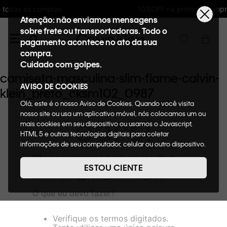
10%OFF na primeira compra : WELCOMECK
Atenção: não enviamos mensagens
sobre frete ou transportadoras. Todo o
pagamento acontece no ato da sua
compra.
Cuidado com golpes.
camiseta-masculina-slim-flame-calvin-
AVISO DE COOKIES
klein_preto_cksm102_0987
Olá, este é o nosso Aviso de Cookies. Quando você visita
nosso site ou usa um aplicativo móvel, nós colocamos um ou
OOPS!
mais cookies em seu dispositivo ou usamos o Javascript,
HTML 5 e outras tecnologias digitais para coletar
informações de seu computador, celular ou outro dispositivo.
Esta informação pode conter dados pessoais. Nesta política
Não encontramos nenhum resultado
de cookies, informaremos quais cookies usaremos e quais
para "
camiseta-masculina-slim-flame-
ESTOU CIENTE
suas funções. A forma como processamos os dados
calvin-klein_preto_cksm102_0987
"
pessoais que obtemos de seu dispositivo é descrita em
O que eu devo fazer?
nosso Aviso de Privacidade. Quando você visita nosso site,
consideraremos isso como sua solicitação específica para
fornecer a você toda a funcionalidade do site, incluindo,
Verifique os termos digitados.
entre outros, a capacidade de comprar um item em nossa