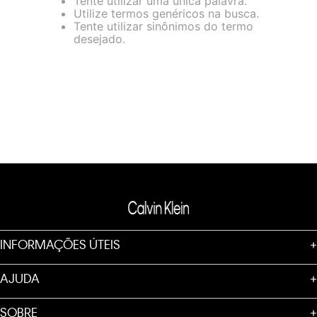
Tente utilizar uma única palavra.
loja virtual. Para maiores informações sobre o nosso aviso de
Utilize termos genéricos na busca.
Cookies acesse o link.
Tente utilizar sinônimos do termo
desejado.
INFORMAÇÕES ÚTEIS
+
AJUDA
+
SOBRE
+