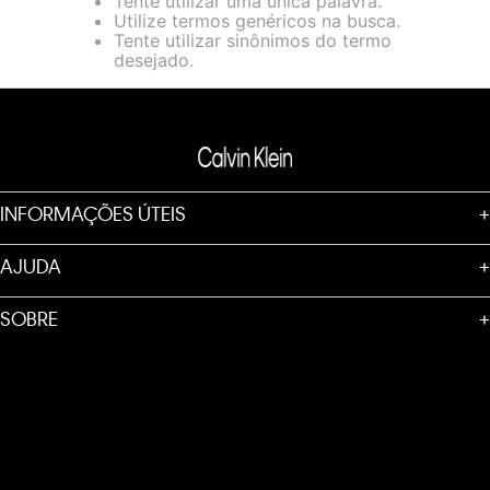
Tente utilizar uma única palavra.
loja virtual. Para maiores informações sobre o nosso aviso de
Utilize termos genéricos na busca.
Cookies acesse o link.
Tente utilizar sinônimos do termo
desejado.
INFORMAÇÕES ÚTEIS
+
AJUDA
+
SOBRE
+