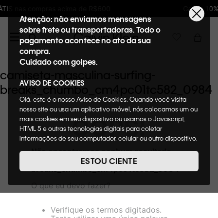
de R$600
Ganhe 10% de GIFTBACK em todas a
Atenção: não enviamos mensagens
sobre frete ou transportadoras. Todo o
pagamento acontece no ato da sua
compra.
Cuidado com golpes.
camiseta-masculina-surfing-
AVISO DE COOKIES
breaks_chumbo_cm4pc01tc582_0984
Olá, este é o nosso Aviso de Cookies. Quando você visita
nosso site ou usa um aplicativo móvel, nós colocamos um ou
OOPS!
mais cookies em seu dispositivo ou usamos o Javascript,
HTML 5 e outras tecnologias digitais para coletar
informações de seu computador, celular ou outro dispositivo.
Esta informação pode conter dados pessoais. Nesta política
Não encontramos nenhum resultado
de cookies, informaremos quais cookies usaremos e quais
para "
camiseta-masculina-surfing-
ESTOU CIENTE
suas funções. A forma como processamos os dados
breaks_chumbo_cm4pc01tc582_0984
"
pessoais que obtemos de seu dispositivo é descrita em
O que eu devo fazer?
nosso Aviso de Privacidade. Quando você visita nosso site,
consideraremos isso como sua solicitação específica para
fornecer a você toda a funcionalidade do site, incluindo,
Verifique os termos digitados.
entre outros, a capacidade de comprar um item em nossa