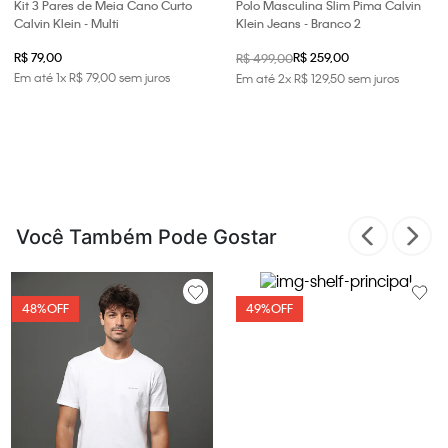
Kit 3 Pares de Meia Cano Curto
Polo Masculina Slim Pima Calvin
Calvin Klein - Multi
Klein Jeans - Branco 2
R$ 79,00
R$ 259,00
R$ 499,00
Em até
1
x
R$
79
,
00
sem juros
Em até
2
x
R$
129
,
50
sem juros
Você Também Pode Gostar
48%
OFF
49%
OFF