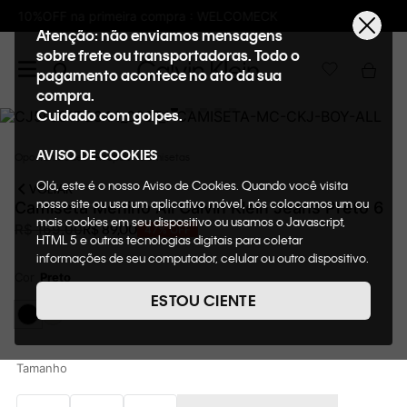
Frete GRÁTIS nas compras acima de R$600
Atenção: não enviamos mensagens
sobre frete ou transportadoras. Todo o
pagamento acontece no ato da sua
compra.
Cuidado com golpes.
AVISO DE COOKIES
Oportunidades
Roupas
Camisetas
Olá, este é o nosso Aviso de Cookies. Quando você visita
VOLTAR
nosso site ou usa um aplicativo móvel, nós colocamos um ou
Camiseta Menino All Calvin Klein Jeans Preto 6
mais cookies em seu dispositivo ou usamos o Javascript,
R$
89
,
00
R$
169
,
00
47%
OFF
HTML 5 e outras tecnologias digitais para coletar
informações de seu computador, celular ou outro dispositivo.
Esta informação pode conter dados pessoais. Nesta política
Cor
Preto
de cookies, informaremos quais cookies usaremos e quais
ESTOU CIENTE
suas funções. A forma como processamos os dados
pessoais que obtemos de seu dispositivo é descrita em
nosso Aviso de Privacidade. Quando você visita nosso site,
consideraremos isso como sua solicitação específica para
Tamanho
fornecer a você toda a funcionalidade do site, incluindo,
entre outros, a capacidade de comprar um item em nossa