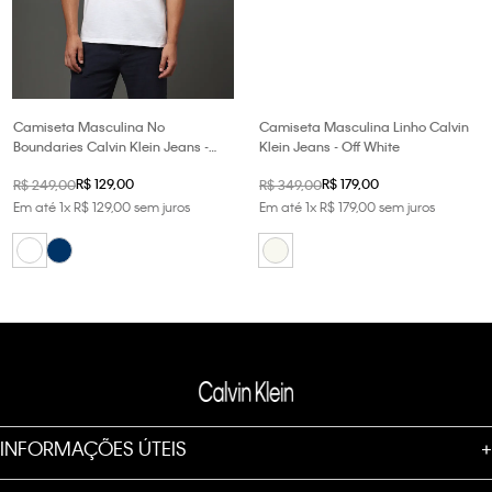
Camiseta Masculina No
Camiseta Masculina Linho Calvin
Boundaries Calvin Klein Jeans -
Klein Jeans - Off White
Branco
R$
129
,
00
R$
179
,
00
R$
249
,
00
R$
349
,
00
Em até
1
x
R$
129
,
00
sem juros
Em até
1
x
R$
179
,
00
sem juros
INFORMAÇÕES ÚTEIS
+