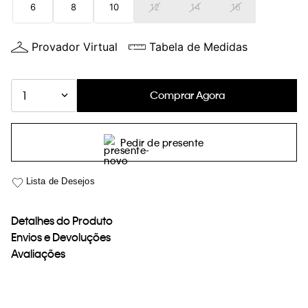
6
8
10
12
14
16
loja virtual. Para maiores informações sobre o nosso aviso de
Cookies acesse o link.
Provador Virtual
Tabela de Medidas
Comprar Agora
1
Pedir de presente
Detalhes do Produto
Envios e Devoluções
Avaliações