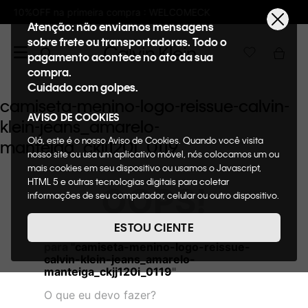
pra : WELCOMECK
Frete GRÁTIS nas compras
Atenção: não enviamos mensagens
sobre frete ou transportadoras. Todo o
pagamento acontece no ato da sua
compra.
Cuidado com golpes.
camiseta-menino-logo-reissue-calvin-
AVISO DE COOKIES
klein-jeans_amarelo-
Olá, este é o nosso Aviso de Cookies. Quando você visita
manteiga_ckjj120i_0119
nosso site ou usa um aplicativo móvel, nós colocamos um ou
mais cookies em seu dispositivo ou usamos o Javascript,
HTML 5 e outras tecnologias digitais para coletar
OOPS!
informações de seu computador, celular ou outro dispositivo.
Esta informação pode conter dados pessoais. Nesta política
de cookies, informaremos quais cookies usaremos e quais
ESTOU CIENTE
Não encontramos nenhum resultado
suas funções. A forma como processamos os dados
para "
camiseta-menino-logo-reissue-
pessoais que obtemos de seu dispositivo é descrita em
calvin-klein-jeans_amarelo-
nosso Aviso de Privacidade. Quando você visita nosso site,
manteiga_ckjj120i_0119
"
consideraremos isso como sua solicitação específica para
fornecer a você toda a funcionalidade do site, incluindo,
O que eu devo fazer?
entre outros, a capacidade de comprar um item em nossa