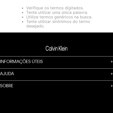
loja virtual. Para maiores informações sobre o nosso aviso de
Verifique os termos digitados.
Cookies acesse o link.
Tente utilizar uma única palavra.
Utilize termos genéricos na busca.
Tente utilizar sinônimos do termo
desejado.
INFORMAÇÕES ÚTEIS
+
AJUDA
+
SOBRE
+