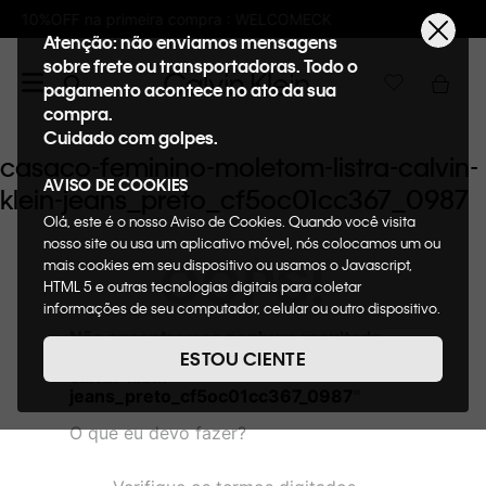
pra : WELCOMECK
Frete GRÁTIS nas compras
Atenção: não enviamos mensagens
sobre frete ou transportadoras. Todo o
pagamento acontece no ato da sua
compra.
Cuidado com golpes.
casaco-feminino-moletom-listra-calvin-
AVISO DE COOKIES
klein-jeans_preto_cf5oc01cc367_0987
Olá, este é o nosso Aviso de Cookies. Quando você visita
nosso site ou usa um aplicativo móvel, nós colocamos um ou
OOPS!
mais cookies em seu dispositivo ou usamos o Javascript,
HTML 5 e outras tecnologias digitais para coletar
informações de seu computador, celular ou outro dispositivo.
Esta informação pode conter dados pessoais. Nesta política
Não encontramos nenhum resultado
de cookies, informaremos quais cookies usaremos e quais
para "
casaco-feminino-moletom-listra-
ESTOU CIENTE
suas funções. A forma como processamos os dados
calvin-klein-
pessoais que obtemos de seu dispositivo é descrita em
jeans_preto_cf5oc01cc367_0987
"
nosso Aviso de Privacidade. Quando você visita nosso site,
O que eu devo fazer?
consideraremos isso como sua solicitação específica para
fornecer a você toda a funcionalidade do site, incluindo,
entre outros, a capacidade de comprar um item em nossa