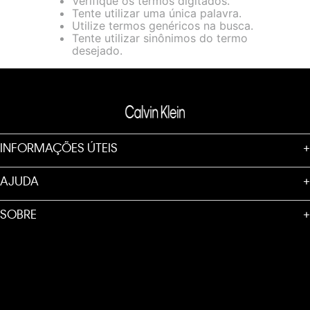
Verifique os termos digitados.
loja virtual. Para maiores informações sobre o nosso aviso de
Tente utilizar uma única palavra.
Cookies acesse o link.
Utilize termos genéricos na busca.
Tente utilizar sinônimos do termo
desejado.
INFORMAÇÕES ÚTEIS
+
AJUDA
+
SOBRE
+