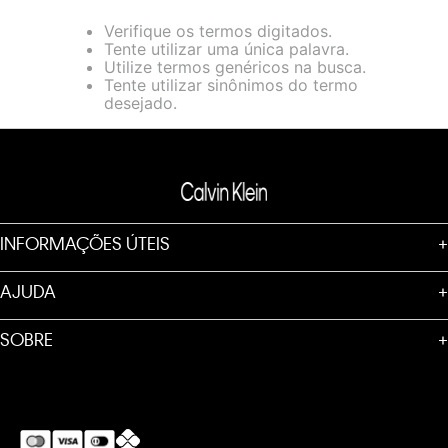
loja virtual. Para maiores informações sobre o nosso aviso de
Verifique os termos digitados.
Cookies acesse o link.
Tente utilizar uma única palavra.
Utilize termos genéricos na busca.
Tente utilizar sinônimos do termo
desejado.
INFORMAÇÕES ÚTEIS
+
AJUDA
+
SOBRE
+