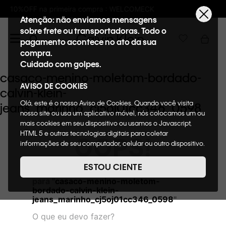
 compra : WELCOMECK
Frete GRÁTIS nas co
Atenção: não enviamos mensagens
sobre frete ou transportadoras. Todo o
pagamento acontece no ato da sua
compra.
Cuidado com golpes.
casaco-menino-moletom-bordado-
AVISO DE COOKIES
calvin-klein-
Olá, este é o nosso Aviso de Cookies. Quando você visita
jeans_marinho_cj5oj01cc346_0598
nosso site ou usa um aplicativo móvel, nós colocamos um ou
mais cookies em seu dispositivo ou usamos o Javascript,
HTML 5 e outras tecnologias digitais para coletar
OOPS!
informações de seu computador, celular ou outro dispositivo.
Esta informação pode conter dados pessoais. Nesta política
de cookies, informaremos quais cookies usaremos e quais
ESTOU CIENTE
Não encontramos nenhum resultado
suas funções. A forma como processamos os dados
para "
casaco-menino-moletom-
pessoais que obtemos de seu dispositivo é descrita em
bordado-calvin-klein-
nosso Aviso de Privacidade. Quando você visita nosso site,
jeans_marinho_cj5oj01cc346_0598
"
consideraremos isso como sua solicitação específica para
fornecer a você toda a funcionalidade do site, incluindo,
O que eu devo fazer?
entre outros, a capacidade de comprar um item em nossa