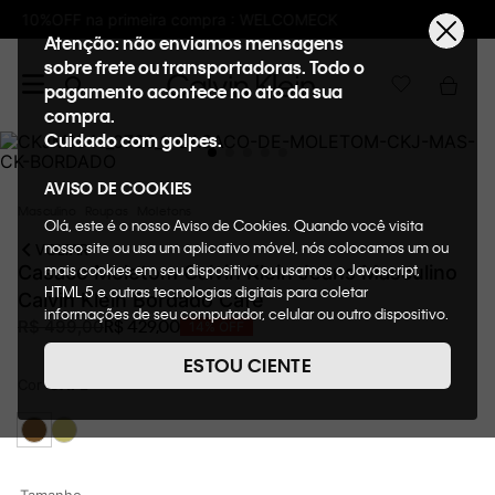
K
Frete GRÁTIS nas compras acima de R$6
Atenção: não enviamos mensagens
sobre frete ou transportadoras. Todo o
pagamento acontece no ato da sua
compra.
Cuidado com golpes.
AVISO DE COOKIES
Masculino
Roupas
Moletons
Olá, este é o nosso Aviso de Cookies. Quando você visita
nosso site ou usa um aplicativo móvel, nós colocamos um ou
VOLTAR
mais cookies em seu dispositivo ou usamos o Javascript,
Casaco Moletom Calvin Klein Jeans Masculino
HTML 5 e outras tecnologias digitais para coletar
Calvin Klein Bordado Cafe
informações de seu computador, celular ou outro dispositivo.
R$
429
,
00
R$
499
,
00
14%
OFF
Esta informação pode conter dados pessoais. Nesta política
de cookies, informaremos quais cookies usaremos e quais
ESTOU CIENTE
suas funções. A forma como processamos os dados
Cor
CAFE
pessoais que obtemos de seu dispositivo é descrita em
nosso Aviso de Privacidade. Quando você visita nosso site,
consideraremos isso como sua solicitação específica para
fornecer a você toda a funcionalidade do site, incluindo,
entre outros, a capacidade de comprar um item em nossa