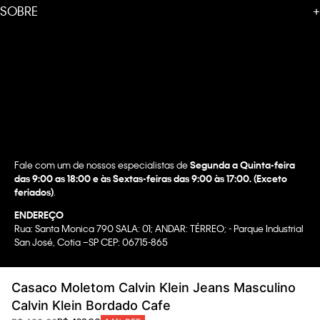
SOBRE
+
Fale com um de nossos especialistas de
Segunda a Quinta-feira
das 9:00 as 18:00 e às Sextas-feiras das 9:00 às 17:00. (Exceto
feriados)
.
ENDEREÇO
Rua: Santa Monica 790 SALA: 01; ANDAR: TÉRREO; - Parque Industrial
San José, Cotia –SP CEP: 06715-865
Copyright @2022 Calvin Klein. All rights reserved.
Casaco Moletom Calvin Klein Jeans Masculino
WBR INDUSTRIA E COMERCIO DE VESTUARIO LTDA.
Calvin Klein Bordado Cafe
CNPJ 07.296.319/0058-90