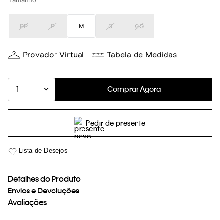
Tamanho
loja virtual. Para maiores informações sobre o nosso aviso de
Cookies acesse o link.
PP
P
M
G
GG
Provador Virtual
Tabela de Medidas
Comprar Agora
1
Pedir de presente
Detalhes do Produto
Envios e Devoluções
Avaliações