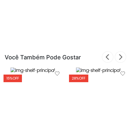
Você Também Pode Gostar
15%
OFF
28%
OFF