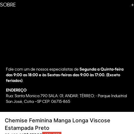
SOBRE
+
Fale com um de nossos especialistas de
Segunda a Quinta-feira
das 9:00 as 18:00 e às Sextas-feiras das 9:00 às 17:00. (Exceto
feriados)
.
ENDEREÇO
Rua: Santa Monica 790 SALA: 01; ANDAR: TÉRREO; - Parque Industrial
San José, Cotia –SP CEP: 06715-865
Copyright @2022 Calvin Klein. All rights reserved.
Chemise Feminina Manga Longa Viscose
WBR INDUSTRIA E COMERCIO DE VESTUARIO LTDA.
Estampada Preto
CNPJ 07.296.319/0058-90