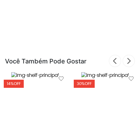
Você Também Pode Gostar
14%
OFF
30%
OFF