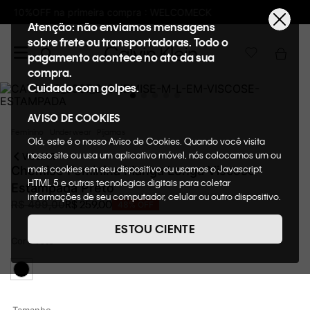
K
Frete GRÁTIS nas compras acima de R$6
Atenção: não enviamos mensagens
sobre frete ou transportadoras. Todo o
pagamento acontece no ato da sua
compra.
Cuidado com golpes.
AVISO DE COOKIES
Feminino
Underwear
Pijamas
Olá, este é o nosso Aviso de Cookies. Quando você visita
nosso site ou usa um aplicativo móvel, nós colocamos um ou
VOLTAR
mais cookies em seu dispositivo ou usamos o Javascript,
Chemise Feminina Manga Longa Viscose
HTML 5 e outras tecnologias digitais para coletar
Estampada Preto
informações de seu computador, celular ou outro dispositivo.
R$
259
,
00
R$
499
,
00
48%
OFF
Esta informação pode conter dados pessoais. Nesta política
de cookies, informaremos quais cookies usaremos e quais
ESTOU CIENTE
suas funções. A forma como processamos os dados
Cor
Preto
pessoais que obtemos de seu dispositivo é descrita em
nosso Aviso de Privacidade. Quando você visita nosso site,
consideraremos isso como sua solicitação específica para
fornecer a você toda a funcionalidade do site, incluindo,
entre outros, a capacidade de comprar um item em nossa