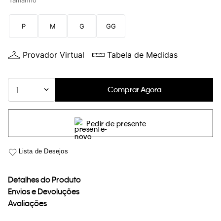
Tamanho
loja virtual. Para maiores informações sobre o nosso aviso de
Cookies acesse o link.
P
M
G
GG
Provador Virtual
Tabela de Medidas
Comprar Agora
1
Pedir de presente
Detalhes do Produto
Envios e Devoluções
Avaliações