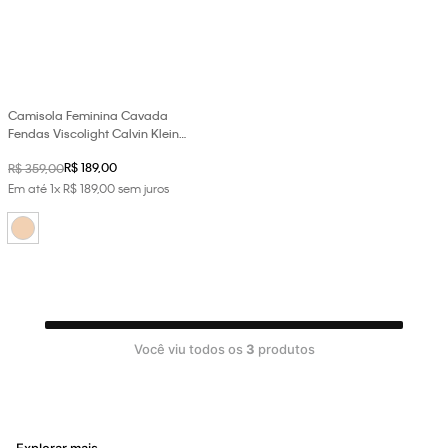
Camisola Feminina Cavada
Fendas Viscolight Calvin Klein
Underwear - Nude
R$
189
,
00
R$
359
,
00
Em até
1
x
R$
189
,
00
sem juros
Você viu todos os
3
produtos