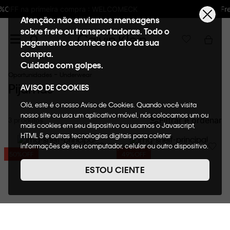
K
Frete GRÁTIS nas compras acima de R$6
Atenção: não enviamos mensagens
sobre frete ou transportadoras. Todo o
pagamento acontece no ato da sua
compra.
Cuidado com golpes.
Oportunidades
Underwear
Pijamas
AVISO DE COOKIES
Olá, este é o nosso Aviso de Cookies. Quando você visita
nosso site ou usa um aplicativo móvel, nós colocamos um ou
Filtrar e ordenar
3
mais cookies em seu dispositivo ou usamos o Javascript,
HTML 5 e outras tecnologias digitais para coletar
informações de seu computador, celular ou outro dispositivo.
50%
OFF
49%
OFF
Esta informação pode conter dados pessoais. Nesta política
de cookies, informaremos quais cookies usaremos e quais
ESTOU CIENTE
suas funções. A forma como processamos os dados
pessoais que obtemos de seu dispositivo é descrita em
nosso Aviso de Privacidade. Quando você visita nosso site,
consideraremos isso como sua solicitação específica para
fornecer a você toda a funcionalidade do site, incluindo,
entre outros, a capacidade de comprar um item em nossa