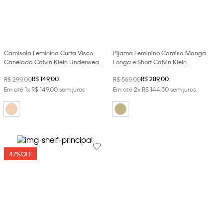
loja virtual. Para maiores informações sobre o nosso aviso de
Cookies acesse o link.
Camisola Feminina Curta Visco
Pijama Feminino Camisa Manga
Canelada Calvin Klein Underwear
Longa e Short Calvin Klein
- Nude
Underwear - Areia
R$
149
,
00
R$
289
,
00
R$
299
,
00
R$
569
,
00
Em até
1
x
R$
149
,
00
sem juros
Em até
2
x
R$
144
,
50
sem juros
47%
OFF