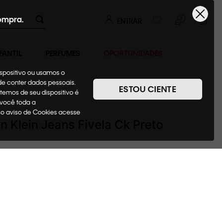
ompra.
ENTRAR
FANTIL
PERFUMES
OPORTUNIDADES
ispositivo ou usamos o
ode conter dados pessoais.
ESTOU CIENTE
temos de seu dispositivo é
Cintos
 você toda a
sso aviso de Cookies acesse
in Klein Jeans Fivela Ck Preto