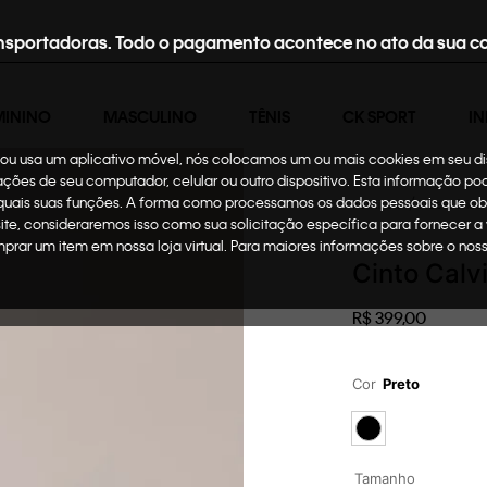
nsportadoras. Todo o pagamento acontece no ato da sua c
MININO
MASCULINO
TÊNIS
CK SPORT
IN
te ou usa um aplicativo móvel, nós colocamos um ou mais cookies em seu d
mações de seu computador, celular ou outro dispositivo. Esta informação p
 quais suas funções. A forma como processamos os dados pessoais que ob
Feminino
Acessórios
site, consideraremos isso como sua solicitação específica para fornecer a
omprar um item em nossa loja virtual. Para maiores informações sobre o no
Cinto Calv
R$
399
,
00
Cor
Preto
Tamanho