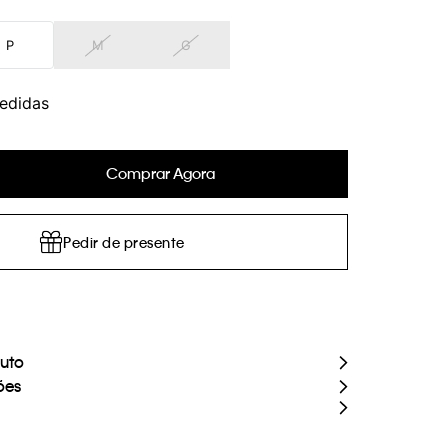
P
M
G
edidas
Comprar Agora
Pedir de presente
duto
ões