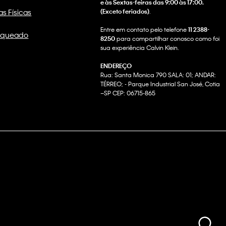
e às Sextas-feiras das 9:00 às 17:00.
as Físicas
(Exceto feriados)
.
Entre em contato pelo telefone
11 2388-
nqueado
8250
para compartilhar conosco como foi
sua experiência Calvin Klein.
ENDEREÇO
Rua: Santa Monica 790 SALA: 01; ANDAR:
TÉRREO; - Parque Industrial San José, Cotia
–SP CEP: 06715-865