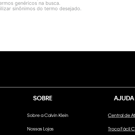
termos genéricos na busca.
ilizar sinônimos do termo desejado.
SOBRE
AJUDA
Sobre a Calvin Klein
Central de 
Nossas Lojas
Troca Fácil 