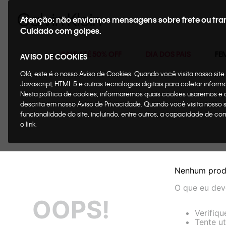
Buscar
Atenção: não enviamos mensagens sobre frete ou tra
Cuidado com golpes.
SALE ATÉ 50% OFF
DIA DOS PAIS
FE
AVISO DE COOKIES
Olá, este é o nosso Aviso de Cookies. Quando você visita nosso si
Javascript, HTML 5 e outras tecnologias digitais para coletar infor
Nesta política de cookies, informaremos quais cookies usaremos e
descrita em nosso Aviso de Privacidade. Quando você visita nosso 
funcionalidade do site, incluindo, entre outros, a capacidade de c
o link.
Nenhum prod
O que eu dev
OOPS!
Verifiqu
Tente ut