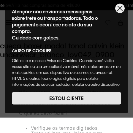
ma de R$600
Ganhe 10% de GIFTBACK em toda
Atenção: não enviamos mensagens
sobre frete ou transportadoras. Todo o
pagamento acontece no ato da sua
compra.
Cuidado com golpes.
cueca-boxer-modal-tonal-calvin-klein-
AVISO DE COOKIES
underwear_branco_lov042_0900
Olá, este é o nosso Aviso de Cookies. Quando você visita
nosso site ou usa um aplicativo móvel, nós colocamos um ou
OOPS!
mais cookies em seu dispositivo ou usamos o Javascript,
HTML 5 e outras tecnologias digitais para coletar
informações de seu computador, celular ou outro dispositivo.
Esta informação pode conter dados pessoais. Nesta política
Não encontramos nenhum resultado
de cookies, informaremos quais cookies usaremos e quais
para "
cueca-boxer-modal-tonal-calvin-
ESTOU CIENTE
suas funções. A forma como processamos os dados
klein-underwear_branco_lov042_0900
"
pessoais que obtemos de seu dispositivo é descrita em
O que eu devo fazer?
nosso Aviso de Privacidade. Quando você visita nosso site,
consideraremos isso como sua solicitação específica para
fornecer a você toda a funcionalidade do site, incluindo,
Verifique os termos digitados.
entre outros, a capacidade de comprar um item em nossa