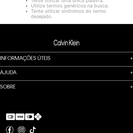
Tente utilizar uma única palavra.
loja virtual. Para maiores informações sobre o nosso aviso de
Utilize termos genéricos na busca.
Cookies acesse o link.
Tente utilizar sinônimos do termo
desejado.
INFORMAÇÕES ÚTEIS
+
AJUDA
+
SOBRE
+