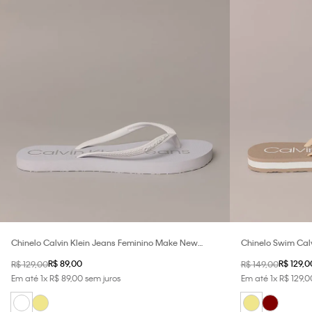
Chinelo Calvin Klein Jeans Feminino Make New
Chinelo Swim Calv
Planes - Branco
R$
89
,
00
R$
129
,
0
R$
129
,
00
R$
149
,
00
Em até
1
x
R$
89
,
00
sem juros
Em até
1
x
R$
129
,
0