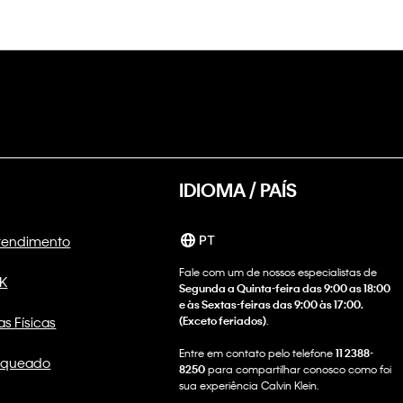
IDIOMA / PAÍS
Atendimento
PT
Fale com um de nossos especialistas de
CK
Segunda a Quinta-feira das 9:00 as 18:00
e às Sextas-feiras das 9:00 às 17:00.
as Físicas
(Exceto feriados)
.
Entre em contato pelo telefone
11 2388-
nqueado
8250
para compartilhar conosco como foi
sua experiência Calvin Klein.