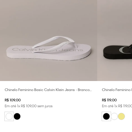
Chinelo Feminino Basic Calvin Klein Jeans - Branco
Chinelo Feminino 
2
Preto
R$
109
,
00
R$
119
,
00
Em até
1
x
R$
109
,
00
sem juros
Em até
1
x
R$
119
,
0