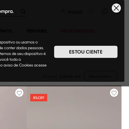
ompra.
ENTRAR
FANTIL
PERFUMES
OPORTUNIDADES
ispositivo ou usamos o
ode conter dados pessoais.
ESTOU CIENTE
temos de seu dispositivo é
 você toda a
sso aviso de Cookies acesse
13
Ordenar por
Descontos
8%
OFF