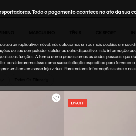
nsportadoras. Todo o pagamento acontece no ato da sua c
MININO
MASCULINO
TÊNIS
CK SPORT
IN
te ou usa um aplicativo móvel, nós colocamos um ou mais cookies em seu d
mações de seu computador, celular ou outro dispositivo. Esta informação p
 quais suas funções. A forma como processamos os dados pessoais que ob
site, consideraremos isso como sua solicitação específica para fornecer a
omprar um item em nossa loja virtual. Para maiores informações sobre o no
Todos Os Filtros
13%
OFF