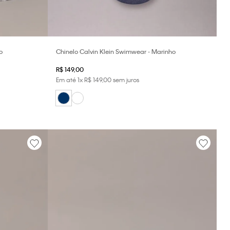
o
Chinelo Calvin Klein Swimwear - Marinho
R$
149
,
00
Em até
1
x
R$
149
,
00
sem juros