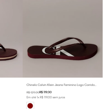
Chinelo Calvin Klein Jeans Feminino Logo Corrido
Ck - Bordo
R$
119
,
00
R$
129
,
00
Em até
1
x
R$
119
,
00
sem juros