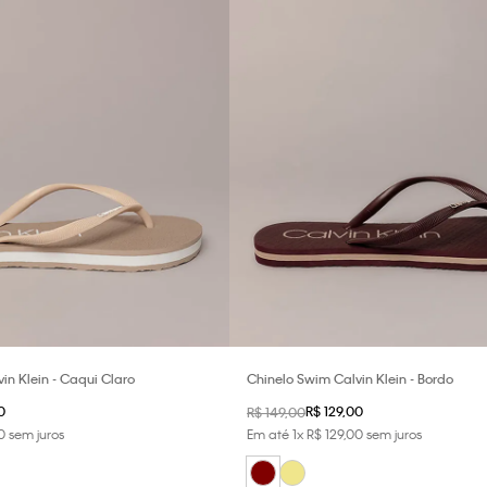
in Klein - Caqui Claro
Chinelo Swim Calvin Klein - Bordo
0
R$
129
,
00
R$
149
,
00
0
sem juros
Em até
1
x
R$
129
,
00
sem juros