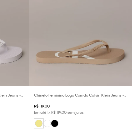
lein Jeans -
Chinelo Feminino Logo Corrido Calvin Klein Jeans -
Caqui Claro
R$
119
,
00
Em até
1
x
R$
119
,
00
sem juros