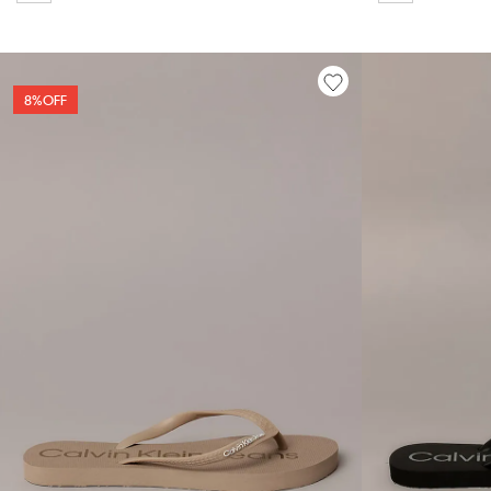
8%
OFF