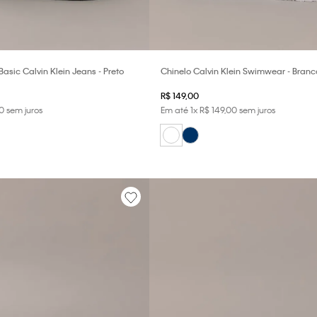
asic Calvin Klein Jeans - Preto
Chinelo Calvin Klein Swimwear - Branc
R$
149
,
00
0
sem juros
Em até
1
x
R$
149
,
00
sem juros