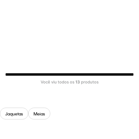
Você viu todos os
13
produtos
Jaquetas
Meias