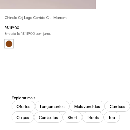
Chinelo Ckj Logo Corrido Ck - Marrom
R$
119
,
00
Em até
1
x
R$
119
,
00
sem juros
Explorar mais
Ofertas
Lançamentos
Mais vendidos
Camisas
Calças
Camisetas
Short
Tricots
Top