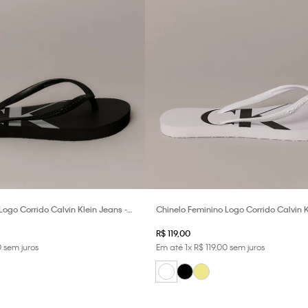
Logo Corrido Calvin Klein Jeans -
Chinelo Feminino Logo Corrido Calvin K
Branco 2
R$
119
,
00
0
sem juros
Em até
1
x
R$
119
,
00
sem juros