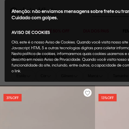
Buscar
Atenção: não enviamos mensagens sobre frete ou tra
Cuidado com golpes.
SALE ATÉ 50% OFF
DIA DOS PAIS
FE
AVISO DE COOKIES
Olá, este é o nosso Aviso de Cookies. Quando você visita nosso si
Feminino
Acessórios
Calçados Femininos
Javascript, HTML 5 e outras tecnologias digitais para coletar infor
Nesta política de cookies, informaremos quais cookies usaremos e
Chinelo Feminino
descrita em nosso Aviso de Privacidade. Quando você visita nosso 
funcionalidade do site, incluindo, entre outros, a capacidade de c
o link.
Estilo
Cor
Gênero
Marca
Tamanho
31%
OFF
13%
OFF