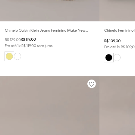
Chinelo Calvin Klein Jeans Feminino Make New
Chinelo Feminino B
Planes - Caqui Claro
R$
119
,
00
R$
129
,
00
R$
109
,
00
Em até
1
x
R$
119
,
00
sem juros
Em até
1
x
R$
109
,
0