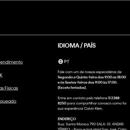
IDIOMA / PAÍS
Atendimento
PT
Fale com um de nossos especialistas de
CK
Segunda a Quinta-feira das 9:00 as 18:00
e às Sextas-feiras das 9:00 às 17:00.
as Físicas
(Exceto feriados)
.
Entre em contato pelo telefone
11 2388-
nqueado
8250
para compartilhar conosco como foi
sua experiência Calvin Klein.
ENDEREÇO
Rua: Santa Monica 790 SALA: 01; ANDAR:
TÉRREO; - Parque Industrial San José, Cotia