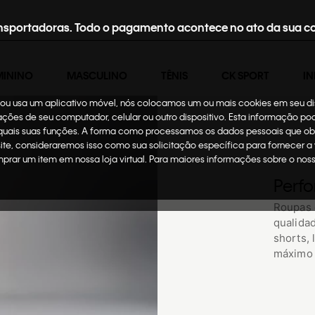
nsportadoras. Todo o pagamento acontece no ato da sua c
MININO
MASCULINO
TÊNIS
CK SPORT
IN
te ou usa um aplicativo móvel, nós colocamos um ou mais cookies em seu d
mações de seu computador, celular ou outro dispositivo. Esta informação p
 quais suas funções. A forma como processamos os dados pessoais que ob
site, consideraremos isso como sua solicitação específica para fornecer a
omprar um item em nossa loja virtual. Para maiores informações sobre o no
Perf
Roupas e
qualidad
shorts, 
máximo