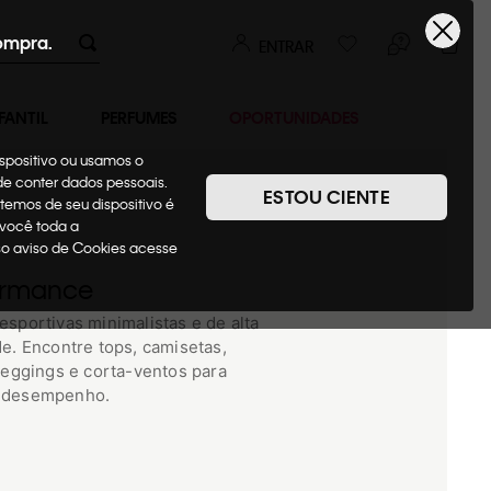
ompra.
ENTRAR
FANTIL
PERFUMES
OPORTUNIDADES
ispositivo ou usamos o
ode conter dados pessoais.
ESTOU CIENTE
temos de seu dispositivo é
 você toda a
sso aviso de Cookies acesse
ormance
sportivas minimalistas e de alta
e. Encontre tops, camisetas,
leggings e corta-ventos para
 desempenho.