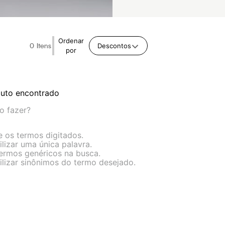
Ordenar
0
Descontos
por
uto encontrado
o fazer?
e os termos digitados.
ilizar uma única palavra.
termos genéricos na busca.
ilizar sinônimos do termo desejado.