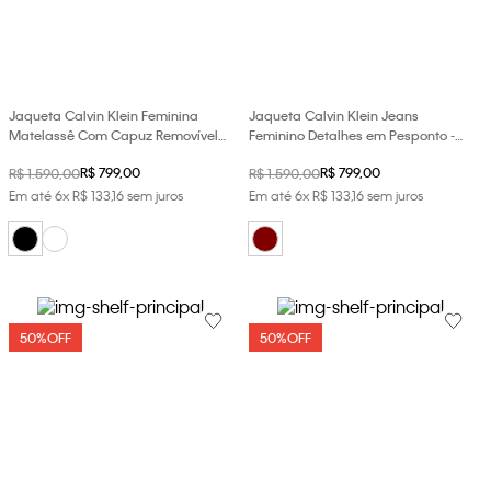
Jaqueta Calvin Klein Feminina
Jaqueta Calvin Klein Jeans
Matelassê Com Capuz Removível -
Feminino Detalhes em Pesponto -
Preto
Bordo
R$
799
,
00
R$
799
,
00
R$
1
.
590
,
00
R$
1
.
590
,
00
Em até
6
x
R$
133
,
16
sem juros
Em até
6
x
R$
133
,
16
sem juros
50%
OFF
50%
OFF