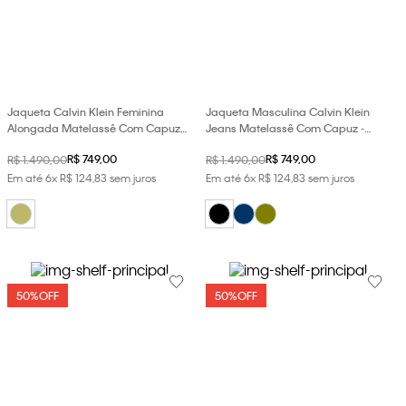
Jaqueta Calvin Klein Feminina
Jaqueta Masculina Calvin Klein
Alongada Matelassê Com Capuz -
Jeans Matelassê Com Capuz -
Caqui Medio
Preto
R$
749
,
00
R$
749
,
00
R$
1
.
490
,
00
R$
1
.
490
,
00
Em até
6
x
R$
124
,
83
sem juros
Em até
6
x
R$
124
,
83
sem juros
50%
OFF
50%
OFF