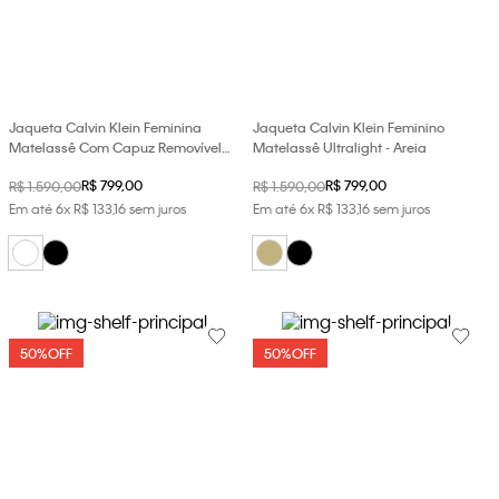
Jaqueta Calvin Klein Feminina
Jaqueta Calvin Klein Feminino
Matelassê Com Capuz Removível -
Matelassê Ultralight - Areia
Light Skin
R$
799
,
00
R$
799
,
00
R$
1
.
590
,
00
R$
1
.
590
,
00
Em até
6
x
R$
133
,
16
sem juros
Em até
6
x
R$
133
,
16
sem juros
50%
OFF
50%
OFF