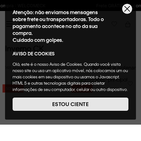
Frete GRÁTIS nas compras acima de R$600
Atenção: não enviamos mensagens
sobre frete ou transportadoras. Todo o
pagamento acontece no ato da sua
compra.
Cuidado com golpes.
Inverno CK
AVISO DE COOKIES
Olá, este é o nosso Aviso de Cookies. Quando você visita
Filtrar e ordenar
148
nosso site ou usa um aplicativo móvel, nós colocamos um ou
mais cookies em seu dispositivo ou usamos o Javascript,
HTML 5 e outras tecnologias digitais para coletar
50%
OFF
50%
OFF
informações de seu computador, celular ou outro dispositivo.
Esta informação pode conter dados pessoais. Nesta política
de cookies, informaremos quais cookies usaremos e quais
ESTOU CIENTE
suas funções. A forma como processamos os dados
pessoais que obtemos de seu dispositivo é descrita em
nosso Aviso de Privacidade. Quando você visita nosso site,
consideraremos isso como sua solicitação específica para
fornecer a você toda a funcionalidade do site, incluindo,
entre outros, a capacidade de comprar um item em nossa