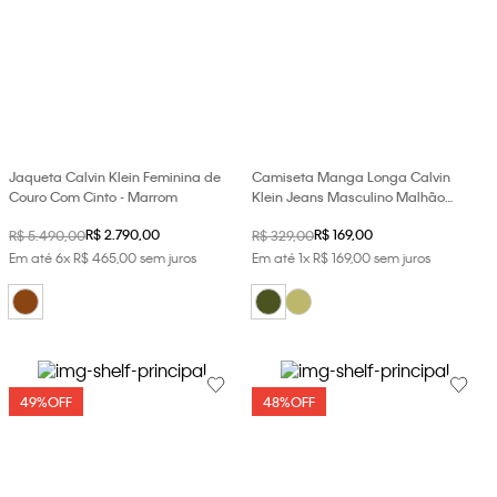
Jaqueta Calvin Klein Feminina de
Camiseta Manga Longa Calvin
Couro Com Cinto - Marrom
Klein Jeans Masculino Malhão
Listrado - Militar
R$
2
.
790
,
00
R$
169
,
00
R$
5
.
490
,
00
R$
329
,
00
Em até
6
x
R$
465
,
00
sem juros
Em até
1
x
R$
169
,
00
sem juros
49%
OFF
48%
OFF