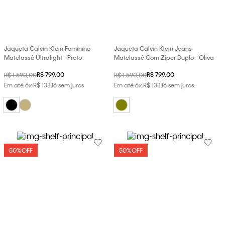
Jaqueta Calvin Klein Feminino
Jaqueta Calvin Klein Jeans
Matelassê Ultralight - Preto
Matelassê Com Zíper Duplo - Oliva
R$
799
,
00
R$
799
,
00
R$
1
.
590
,
00
R$
1
.
590
,
00
Em até
6
x
R$
133
,
16
sem juros
Em até
6
x
R$
133
,
16
sem juros
50%
OFF
50%
OFF