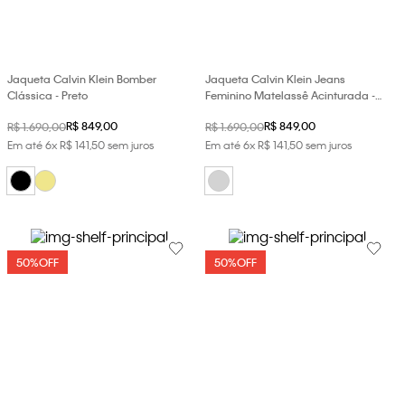
loja virtual. Para maiores informações sobre o nosso aviso de
Cookies acesse o link.
Jaqueta Calvin Klein Bomber
Jaqueta Calvin Klein Jeans
Clássica - Preto
Feminino Matelassê Acinturada -
Light Grey
R$
849
,
00
R$
849
,
00
R$
1
.
690
,
00
R$
1
.
690
,
00
Em até
6
x
R$
141
,
50
sem juros
Em até
6
x
R$
141
,
50
sem juros
50%
OFF
50%
OFF