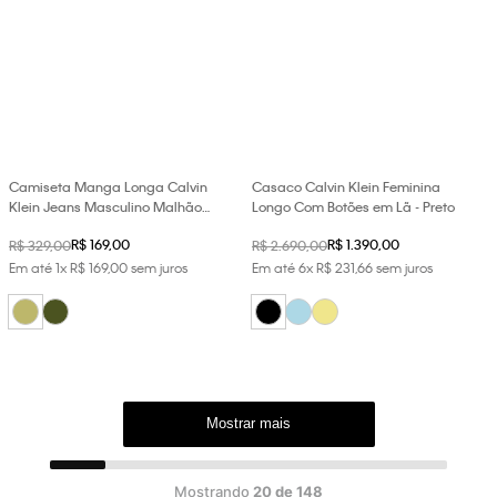
Camiseta Manga Longa Calvin
Casaco Calvin Klein Feminina
Klein Jeans Masculino Malhão
Longo Com Botões em Lã - Preto
Listrado - Caqui Medio
R$
169
,
00
R$
1
.
390
,
00
R$
329
,
00
R$
2
.
690
,
00
Em até
1
x
R$
169
,
00
sem juros
Em até
6
x
R$
231
,
66
sem juros
Mostrar mais
Mostrando
20 de 148