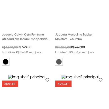
Jaqueta Calvin Klein Feminina
Jaqueta Masculino Trucker
Utilitária em Tecido Empapelado -
Moletom - Chumbo
Preto
R$
699
,
00
R$
649
,
00
R$
1
.
390
,
00
R$
1
.
290
,
00
Em até
6
x
R$
116
,
50
sem juros
Em até
6
x
R$
108
,
16
sem juros
50%
OFF
49%
OFF