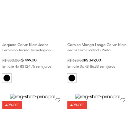
Jaqueta Calvin Klein Jeans
Camisa Manga Longa Calvin Klein
Feminino Tecido Tecnológico -
Jeans Slim Confort - Preto
Preto
R$
499
,
00
R$
349
,
00
R$
990
,
00
R$
689
,
00
Em até
4
x
R$
124
,
75
sem juros
Em até
3
x
R$
116
,
33
sem juros
49%
OFF
49%
OFF