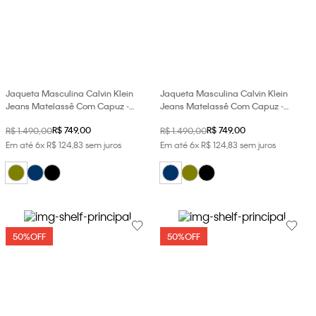
Jaqueta Masculina Calvin Klein
Jaqueta Masculina Calvin Klein
Jeans Matelassê Com Capuz -
Jeans Matelassê Com Capuz -
Oliva
Marinho
R$
749
,
00
R$
749
,
00
R$
1
.
490
,
00
R$
1
.
490
,
00
Em até
6
x
R$
124
,
83
sem juros
Em até
6
x
R$
124
,
83
sem juros
50%
OFF
50%
OFF