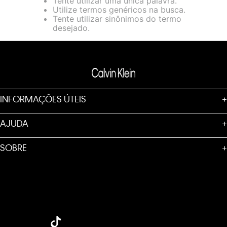
Tente utilizar uma única palavra.
loja virtual. Para maiores informações sobre o nosso aviso de
Utilize termos genéricos na busca.
Cookies acesse o link.
Tente utilizar sinônimos do termo
desejado.
INFORMAÇÕES ÚTEIS
+
AJUDA
+
SOBRE
+