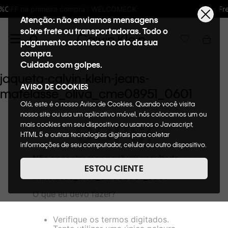
: WELCOMECK
Frete GRÁTIS nas compras aci
Atenção: não enviamos mensagens
sobre frete ou transportadoras. Todo o
pagamento acontece no ato da sua
compra.
Cuidado com golpes.
jaqueta-calvin-klein-jeans-
AVISO DE COOKIES
matelasse_oliva_cme08951_0601
Olá, este é o nosso Aviso de Cookies. Quando você visita
nosso site ou usa um aplicativo móvel, nós colocamos um ou
OOPS!
mais cookies em seu dispositivo ou usamos o Javascript,
HTML 5 e outras tecnologias digitais para coletar
informações de seu computador, celular ou outro dispositivo.
Esta informação pode conter dados pessoais. Nesta política
Não encontramos nenhum resultado
de cookies, informaremos quais cookies usaremos e quais
para "
jaqueta-calvin-klein-jeans-
ESTOU CIENTE
suas funções. A forma como processamos os dados
matelasse_oliva_cme08951_0601
"
pessoais que obtemos de seu dispositivo é descrita em
O que eu devo fazer?
nosso Aviso de Privacidade. Quando você visita nosso site,
consideraremos isso como sua solicitação específica para
fornecer a você toda a funcionalidade do site, incluindo,
Verifique os termos digitados.
entre outros, a capacidade de comprar um item em nossa