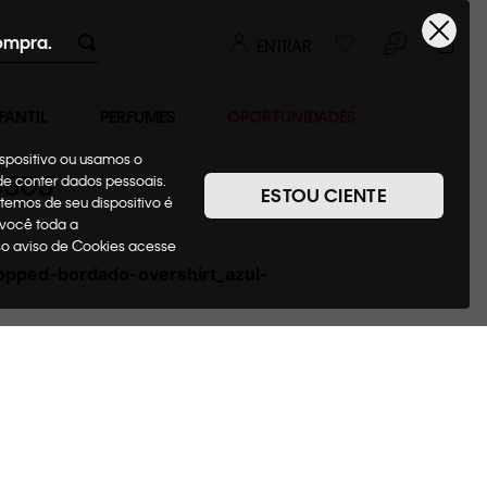
ompra.
ENTRAR
FANTIL
PERFUMES
OPORTUNIDADES
ispositivo ou usamos o
0505
ode conter dados pessoais.
ESTOU CIENTE
temos de seu dispositivo é
 você toda a
sso aviso de Cookies acesse
opped-bordado-overshirt_azul-