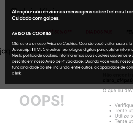
Buscar
Atenção: não enviamos mensagens sobre frete ou tra
Cuidado com golpes.
SALE ATÉ 50% OFF
DIA DOS PAIS
FE
AVISO DE COOKIES
Olá, este é o nosso Aviso de Cookies. Quando você visita nosso si
jaqueta-jeans-feminina-cropped-borda
Javascript, HTML 5 e outras tecnologias digitais para coletar infor
Nesta política de cookies, informaremos quais cookies usaremos e
descrita em nosso Aviso de Privacidade. Quando você visita nosso 
funcionalidade do site, incluindo, entre outros, a capacidade de c
o link.
Não encontr
claro_cf4ps
O que eu dev
OOPS!
Verifiqu
Tente ut
Utilize 
Tente ut