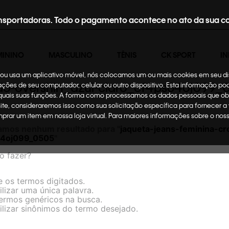
nsportadoras. Todo o pagamento acontece no ato da sua c
MININO
MASCULINO
TÊNIS
CK SPORT
IN
te ou usa um aplicativo móvel, nós colocamos um ou mais cookies em seu d
do-overshirt_azul-claro_cf4ps64oj099_
mações de seu computador, celular ou outro dispositivo. Esta informação p
 quais suas funções. A forma como processamos os dados pessoais que ob
site, consideraremos isso como sua solicitação específica para fornecer a
omprar um item em nossa loja virtual. Para maiores informações sobre o no
amos nenhum resultado para "
jaqueta-jeans-feminina-cr
64oj099_0505
"
o fazer?
e os termos digitados.
ilizar uma única palavra.
termos genéricos na busca.
ilizar sinônimos do termo desejado.