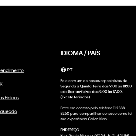
IDIOMA / PAÍS
Atendimento
PT
Fale com um de nossos especialistas de
CK
Segunda a Quinta-feira das 9:00 as 18:00
e às Sextas-feiras das 9:00 às 17:00.
as Físicas
(Exceto feriados)
.
Entre em contato pelo telefone
11 2388-
nqueado
8250
para compartilhar conosco como foi
sua experiência Calvin Klein.
ENDEREÇO
Rua: Santa Monica 790 SALA: 01; ANDAR: