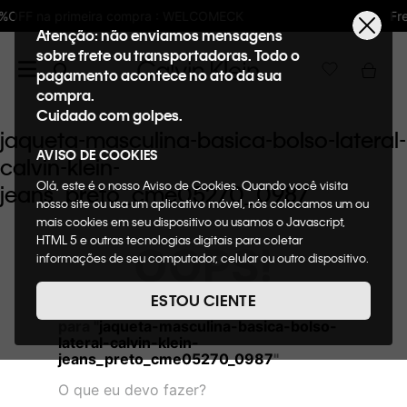
MECK
Frete GRÁTIS nas compras acima de R
Atenção: não enviamos mensagens
sobre frete ou transportadoras. Todo o
pagamento acontece no ato da sua
compra.
Cuidado com golpes.
jaqueta-masculina-basica-bolso-lateral-
AVISO DE COOKIES
calvin-klein-
Olá, este é o nosso Aviso de Cookies. Quando você visita
jeans_preto_cme05270_0987
nosso site ou usa um aplicativo móvel, nós colocamos um ou
mais cookies em seu dispositivo ou usamos o Javascript,
HTML 5 e outras tecnologias digitais para coletar
OOPS!
informações de seu computador, celular ou outro dispositivo.
Esta informação pode conter dados pessoais. Nesta política
de cookies, informaremos quais cookies usaremos e quais
ESTOU CIENTE
Não encontramos nenhum resultado
suas funções. A forma como processamos os dados
para "
jaqueta-masculina-basica-bolso-
pessoais que obtemos de seu dispositivo é descrita em
lateral-calvin-klein-
nosso Aviso de Privacidade. Quando você visita nosso site,
jeans_preto_cme05270_0987
"
consideraremos isso como sua solicitação específica para
fornecer a você toda a funcionalidade do site, incluindo,
O que eu devo fazer?
entre outros, a capacidade de comprar um item em nossa