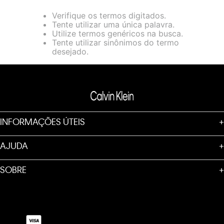
loja virtual. Para maiores informações sobre o nosso aviso de
Verifique os termos digitados.
Cookies acesse o link.
Tente utilizar uma única palavra.
Utilize termos genéricos na busca.
Tente utilizar sinônimos do termo
desejado.
INFORMAÇÕES ÚTEIS
+
AJUDA
+
SOBRE
+