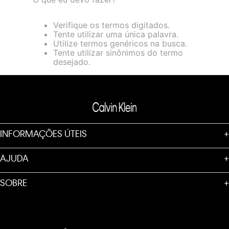
loja virtual. Para maiores informações sobre o nosso aviso de
Cookies acesse o link.
Verifique os termos digitados.
Tente utilizar uma única palavra.
Utilize termos genéricos na busca.
Tente utilizar sinônimos do termo
desejado.
INFORMAÇÕES ÚTEIS
+
AJUDA
+
SOBRE
+