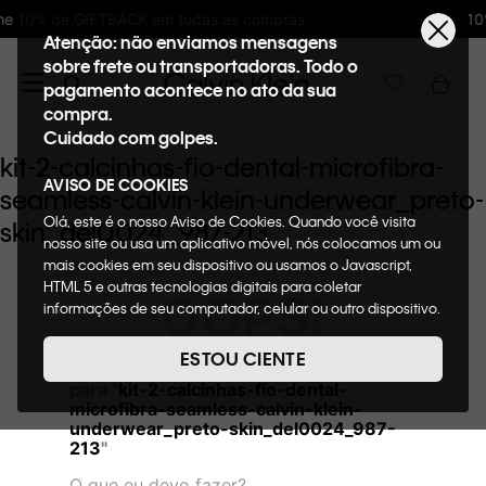
s as compras
10%OFF na primeira compra 
Atenção: não enviamos mensagens
sobre frete ou transportadoras. Todo o
pagamento acontece no ato da sua
compra.
Cuidado com golpes.
kit-2-calcinhas-fio-dental-microfibra-
AVISO DE COOKIES
seamless-calvin-klein-underwear_preto-
Olá, este é o nosso Aviso de Cookies. Quando você visita
skin_del0024_987-213
nosso site ou usa um aplicativo móvel, nós colocamos um ou
mais cookies em seu dispositivo ou usamos o Javascript,
HTML 5 e outras tecnologias digitais para coletar
OOPS!
informações de seu computador, celular ou outro dispositivo.
Esta informação pode conter dados pessoais. Nesta política
de cookies, informaremos quais cookies usaremos e quais
ESTOU CIENTE
Não encontramos nenhum resultado
suas funções. A forma como processamos os dados
para "
kit-2-calcinhas-fio-dental-
pessoais que obtemos de seu dispositivo é descrita em
microfibra-seamless-calvin-klein-
nosso Aviso de Privacidade. Quando você visita nosso site,
underwear_preto-skin_del0024_987-
consideraremos isso como sua solicitação específica para
213
"
fornecer a você toda a funcionalidade do site, incluindo,
entre outros, a capacidade de comprar um item em nossa
O que eu devo fazer?