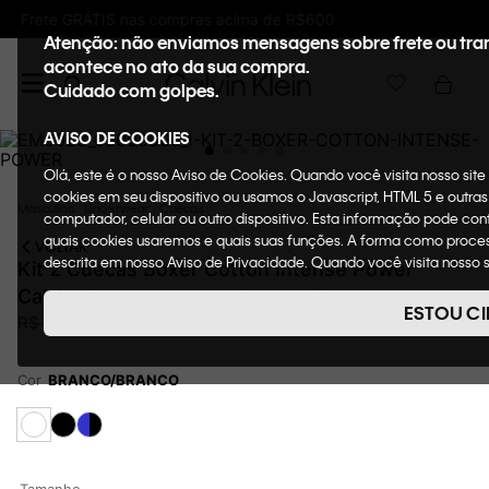
Ganhe 10% de GIFTBACK em todas as compras
Atenção: não enviamos mensagens sobre frete ou tr
acontece no ato da sua compra.
Cuidado com golpes.
AVISO DE COOKIES
Olá, este é o nosso Aviso de Cookies. Quando você visita nosso si
cookies em seu dispositivo ou usamos o Javascript, HTML 5 e outras
Masculino
Underwear
Cuecas
computador, celular ou outro dispositivo. Esta informação pode con
quais cookies usaremos e quais suas funções. A forma como proce
VOLTAR
descrita em nosso Aviso de Privacidade. Quando você visita nosso 
Kit 2 Cuecas Boxer Cotton Intense Power
para fornecer a você toda a funcionalidade do site, incluindo, ent
Calvin Klein Underwear Branco/Branco
virtual. Para maiores informações sobre o nosso aviso de Cookies ac
ESTOU CI
R$
179
,
00
R$
249
,
00
28%
OFF
Cor
BRANCO/BRANCO