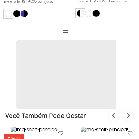
Em até
3
x
R$
106
,
33
sem juros
Em até
1
x
R$
179
,
00
sem juros
Você Também Pode Gostar
25%
OFF