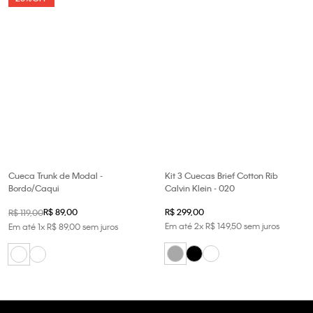
Cueca Trunk de Modal -
Kit 3 Cuecas Brief Cotton Rib
Bordo/Caqui
Calvin Klein - 020
R$
89
,
00
R$
299
,
00
R$
119
,
00
Em até
2
x
R$
149
,
50
sem juros
Em até
1
x
R$
89
,
00
sem juros