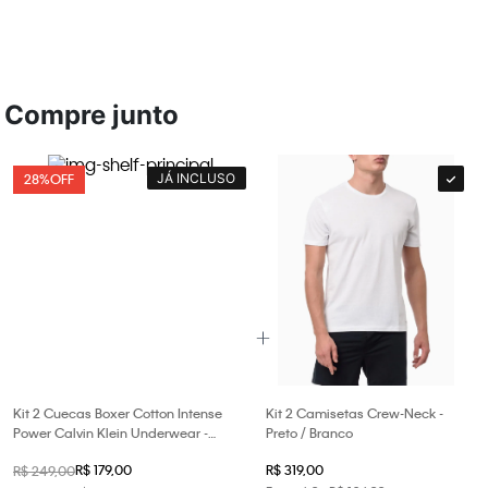
Compre junto
JÁ INCLUSO
28%
OFF
Kit 2 Cuecas Boxer Cotton Intense
Kit 2 Camisetas Crew-Neck -
Power Calvin Klein Underwear -
Preto / Branco
Branco/Branco
R$
179
,
00
R$
319
,
00
R$
249
,
00