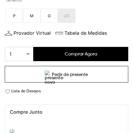
Tamanho
P
M
G
GG
Provador Virtual
Tabela de Medidas
Comprar Agora
1
Pedir de presente
Compre Junto