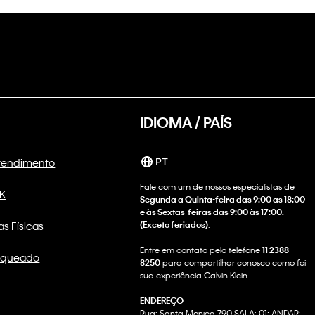
IDIOMA / PAÍS
Atendimento
PT
Fale com um de nossos especialistas de
CK
Segunda a Quinta-feira das 9:00 as 18:00
e às Sextas-feiras das 9:00 às 17:00.
as Físicas
(Exceto feriados)
.
Entre em contato pelo telefone
11 2388-
nqueado
8250
para compartilhar conosco como foi
sua experiência Calvin Klein.
ENDEREÇO
Rua: Santa Monica 790 SALA: 01; ANDAR: