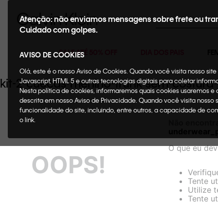
Buscar
Atenção: não enviamos mensagens sobre frete ou tra
Cuidado com golpes.
SALE ATÉ 50% OFF
DIA DOS PAIS
FE
AVISO DE COOKIES
Olá, este é o nosso Aviso de Cookies. Quando você visita nosso si
kit-2-cuecas-menino-trunk-sem-costura
Javascript, HTML 5 e outras tecnologias digitais para coletar infor
Nesta política de cookies, informaremos quais cookies usaremos e
descrita em nosso Aviso de Privacidade. Quando você visita nosso 
funcionalidade do site, incluindo, entre outros, a capacidade de c
o link.
Não encontr
underwear_p
O que eu dev
OOPS!
Verifiqu
Tente ut
Utilize 
Tente ut