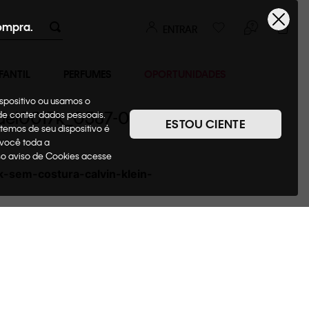
ompra.
ENTRAR
FANTIL
PERFUMES
OPORTUNIDADES
ispositivo ou usamos o
o_del0017k_0587-0987
ode conter dados pessoais.
ESTOU CIENTE
temos de seu dispositivo é
 você toda a
sso aviso de Cookies acesse
-sem-costura-calvin-klein-