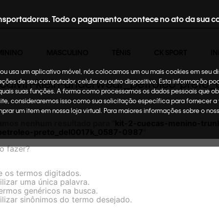
nsportadoras. Todo o pagamento acontece no ato da sua c
MININO
MASCULINO
TÊNIS
CK SPORT
IN
te ou usa um aplicativo móvel, nós colocamos um ou mais cookies em seu d
-calvin-klein-underwear_petroleo-pret
mações de seu computador, celular ou outro dispositivo. Esta informação p
 quais suas funções. A forma como processamos os dados pessoais que ob
site, consideraremos isso como sua solicitação específica para fornecer a
omprar um item em nossa loja virtual. Para maiores informações sobre o no
amos nenhum resultado para "
kit-2-cuecas-menino-trunk
etroleo-preto_del0017k_0587-0987
"
o fazer?
e os termos digitados.
ilizar uma única palavra.
termos genéricos na busca.
ilizar sinônimos do termo desejado.