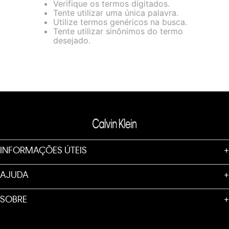
Verifique os termos digitados.
loja virtual. Para maiores informações sobre o nosso aviso de
Tente utilizar uma única palavra.
Cookies acesse o link.
Utilize termos genéricos na busca.
Tente utilizar sinônimos do termo
desejado.
INFORMAÇÕES ÚTEIS
+
AJUDA
+
SOBRE
+