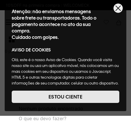
pra : WELCOMECK
Frete GRÁTIS nas compras
Atenção: não enviamos mensagens
sobre frete ou transportadoras. Todo o
pagamento acontece no ato da sua
compra.
Cuidado com golpes.
AVISO DE COOKIES
0
Olá, este é o nosso Aviso de Cookies. Quando você visita
nosso site ou usa um aplicativo móvel, nós colocamos um ou
mais cookies em seu dispositivo ou usamos o Javascript,
HTML 5 e outras tecnologias digitais para coletar
informações de seu computador, celular ou outro dispositivo.
OOPS!
Esta informação pode conter dados pessoais. Nesta política
de cookies, informaremos quais cookies usaremos e quais
ESTOU CIENTE
suas funções. A forma como processamos os dados
pessoais que obtemos de seu dispositivo é descrita em
Nenhum produto encontrado
nosso Aviso de Privacidade. Quando você visita nosso site,
O que eu devo fazer?
consideraremos isso como sua solicitação específica para
fornecer a você toda a funcionalidade do site, incluindo,
entre outros, a capacidade de comprar um item em nossa