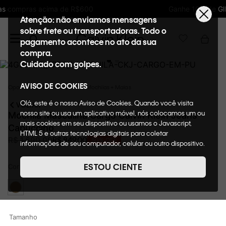
Ganhe 10% de GIFTBACK em todas as compras
Atenção: não enviamos mensagens
sobre frete ou transportadoras. Todo o
pagamento acontece no ato da sua
compra.
Cuidado com golpes.
AVISO DE COOKIES
Oportunidades
Acessórios
Mochilas + Malas
Olá, este é o nosso Aviso de Cookies. Quando você visita
VOLTAR
nosso site ou usa um aplicativo móvel, nós colocamos um ou
Mochila Masculina Cargo Calvin Klein Jeans
mais cookies em seu dispositivo ou usamos o Javascript,
Capuccino
HTML 5 e outras tecnologias digitais para coletar
R$
849
,
00
R$
1
.
690
,
00
50%
OFF
informações de seu computador, celular ou outro dispositivo.
Esta informação pode conter dados pessoais. Nesta política
de cookies, informaremos quais cookies usaremos e quais
ESTOU CIENTE
Cor
CAPUCCINO
suas funções. A forma como processamos os dados
pessoais que obtemos de seu dispositivo é descrita em
nosso Aviso de Privacidade. Quando você visita nosso site,
consideraremos isso como sua solicitação específica para
fornecer a você toda a funcionalidade do site, incluindo,
Tamanho
entre outros, a capacidade de comprar um item em nossa