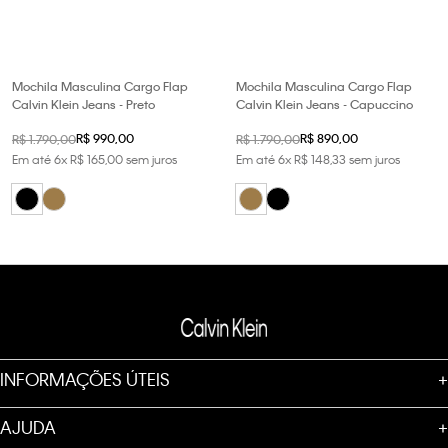
Mochila Masculina Cargo Flap
Mochila Masculina Cargo Flap
Calvin Klein Jeans - Preto
Calvin Klein Jeans - Capuccino
R$
990
,
00
R$
890
,
00
R$
1
.
790
,
00
R$
1
.
790
,
00
Em até
6
x
R$
165
,
00
sem juros
Em até
6
x
R$
148
,
33
sem juros
INFORMAÇÕES ÚTEIS
+
AJUDA
+