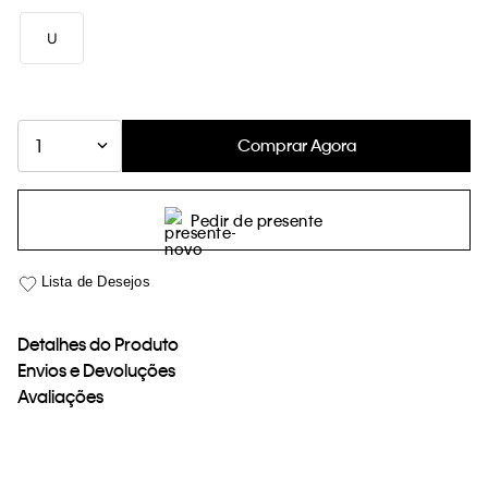
loja virtual. Para maiores informações sobre o nosso aviso de
U
Cookies acesse o link.
Comprar Agora
1
Pedir de presente
Detalhes do Produto
Envios e Devoluções
Avaliações