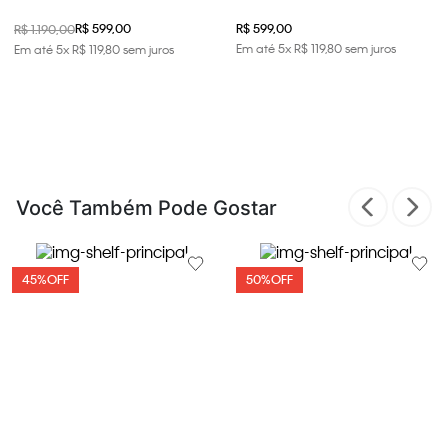
Caqui Claro
R$ 599,00
R$ 599,00
R$ 1.190,00
Em até
5
x
R$
119
,
80
sem juros
Em até
5
x
R$
119
,
80
sem juros
Você Também Pode Gostar
45%
OFF
50%
OFF