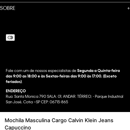
SOBRE
+
Fale com um de nossos especialistas de
Segunda a Quinta-feira
das 9:00 as 18:00 e às Sextas-feiras das 9:00 às 17:00. (Exceto
feriados)
.
ENDEREÇO
Rua: Santa Monica 790 SALA: 01; ANDAR: TÉRREO; - Parque Industrial
San José, Cotia –SP CEP: 06715-865
Copyright @2022 Calvin Klein. All rights reserved.
Mochila Masculina Cargo Calvin Klein Jeans
WBR INDUSTRIA E COMERCIO DE VESTUARIO LTDA.
Capuccino