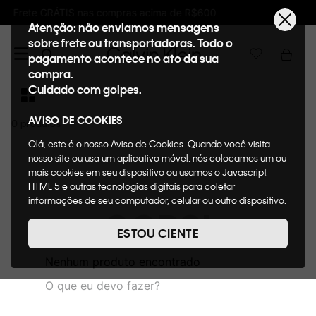
 acima de R$600
Ganhe 10% de GIFTBACK em
Atenção: não enviamos mensagens
sobre frete ou transportadoras. Todo o
pagamento acontece no ato da sua
compra.
Cuidado com golpes.
AVISO DE COOKIES
0
Olá, este é o nosso Aviso de Cookies. Quando você visita
nosso site ou usa um aplicativo móvel, nós colocamos um ou
mais cookies em seu dispositivo ou usamos o Javascript,
HTML 5 e outras tecnologias digitais para coletar
informações de seu computador, celular ou outro dispositivo.
OOPS!
Esta informação pode conter dados pessoais. Nesta política
de cookies, informaremos quais cookies usaremos e quais
ESTOU CIENTE
suas funções. A forma como processamos os dados
pessoais que obtemos de seu dispositivo é descrita em
Nenhum produto encontrado
nosso Aviso de Privacidade. Quando você visita nosso site,
O que eu devo fazer?
consideraremos isso como sua solicitação específica para
fornecer a você toda a funcionalidade do site, incluindo,
entre outros, a capacidade de comprar um item em nossa