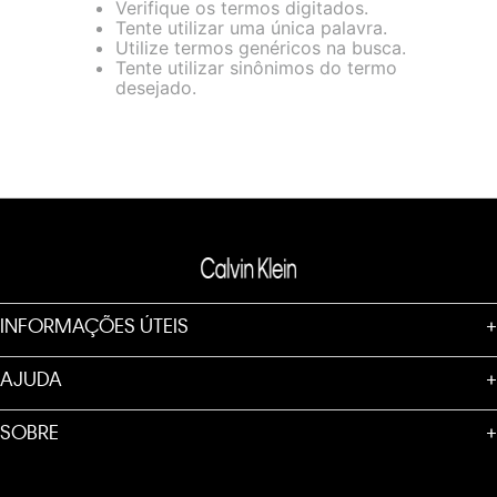
Verifique os termos digitados.
loja virtual. Para maiores informações sobre o nosso aviso de
Tente utilizar uma única palavra.
Cookies acesse o link.
Utilize termos genéricos na busca.
Tente utilizar sinônimos do termo
desejado.
INFORMAÇÕES ÚTEIS
+
AJUDA
+
SOBRE
+