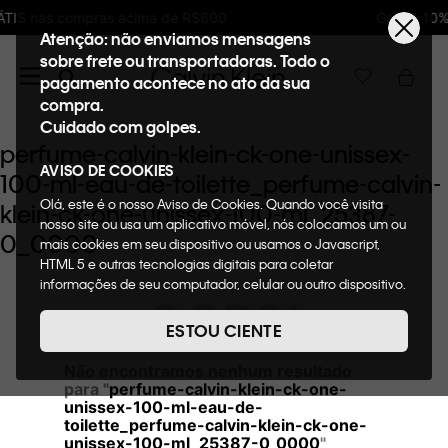
$600
Ganhe 10% de GIFTBACK em todas as c
Atenção: não enviamos mensagens
sobre frete ou transportadoras. Todo o
pagamento acontece no ato da sua
compra.
Cuidado com golpes.
perfume-calvin-klein-ck-one-unissex-
AVISO DE COOKIES
100-ml-eau-de-toilette_perfume-calvin-
Olá, este é o nosso Aviso de Cookies. Quando você visita
klein-ck-one-unissex-100-ml_25387-
nosso site ou usa um aplicativo móvel, nós colocamos um ou
0_0000
mais cookies em seu dispositivo ou usamos o Javascript,
HTML 5 e outras tecnologias digitais para coletar
informações de seu computador, celular ou outro dispositivo.
OOPS!
Esta informação pode conter dados pessoais. Nesta política
de cookies, informaremos quais cookies usaremos e quais
ESTOU CIENTE
suas funções. A forma como processamos os dados
pessoais que obtemos de seu dispositivo é descrita em
Não encontramos nenhum resultado
nosso Aviso de Privacidade. Quando você visita nosso site,
para "
perfume-calvin-klein-ck-one-
consideraremos isso como sua solicitação específica para
unissex-100-ml-eau-de-
fornecer a você toda a funcionalidade do site, incluindo,
toilette_perfume-calvin-klein-ck-one-
unissex-100-ml_25387-0_0000
"
entre outros, a capacidade de comprar um item em nossa