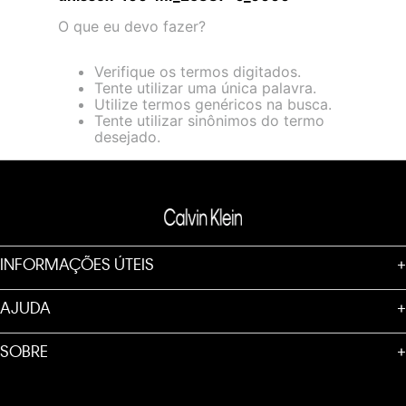
loja virtual. Para maiores informações sobre o nosso aviso de
O que eu devo fazer?
Cookies acesse o link.
Verifique os termos digitados.
Tente utilizar uma única palavra.
Utilize termos genéricos na busca.
Tente utilizar sinônimos do termo
desejado.
INFORMAÇÕES ÚTEIS
+
AJUDA
+
SOBRE
+