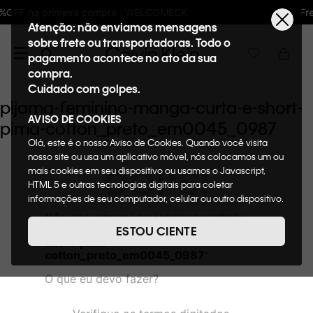
: WELCOMECK
Frete GRÁTIS nas compras aci
Atenção: não enviamos mensagens
sobre frete ou transportadoras. Todo o
pagamento acontece no ato da sua
compra.
Cuidado com golpes.
pijama-feminino-manga-curta-e-short-
AVISO DE COOKIES
pima-cotton_preto_em0045_0987
Olá, este é o nosso Aviso de Cookies. Quando você visita
nosso site ou usa um aplicativo móvel, nós colocamos um ou
OOPS!
mais cookies em seu dispositivo ou usamos o Javascript,
HTML 5 e outras tecnologias digitais para coletar
informações de seu computador, celular ou outro dispositivo.
Esta informação pode conter dados pessoais. Nesta política
Não encontramos nenhum resultado
de cookies, informaremos quais cookies usaremos e quais
para "
pijama-feminino-manga-curta-e-
ESTOU CIENTE
suas funções. A forma como processamos os dados
short-pima-
pessoais que obtemos de seu dispositivo é descrita em
cotton_preto_em0045_0987
"
nosso Aviso de Privacidade. Quando você visita nosso site,
O que eu devo fazer?
consideraremos isso como sua solicitação específica para
fornecer a você toda a funcionalidade do site, incluindo,
entre outros, a capacidade de comprar um item em nossa