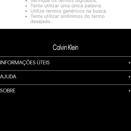
Verifique os termos digitados.
loja virtual. Para maiores informações sobre o nosso aviso de
Tente utilizar uma única palavra.
Cookies acesse o link.
Utilize termos genéricos na busca.
Tente utilizar sinônimos do termo
desejado.
INFORMAÇÕES ÚTEIS
+
AJUDA
+
SOBRE
+