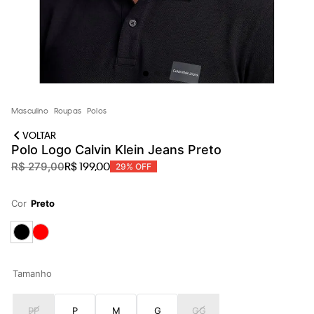
loja virtual. Para maiores informações sobre o nosso aviso de
Cookies acesse o link.
Masculino
Roupas
Polos
VOLTAR
Polo Logo Calvin Klein Jeans Preto
R$
199
,
00
R$
279
,
00
29%
OFF
Cor
Preto
Tamanho
PP
P
M
G
GG