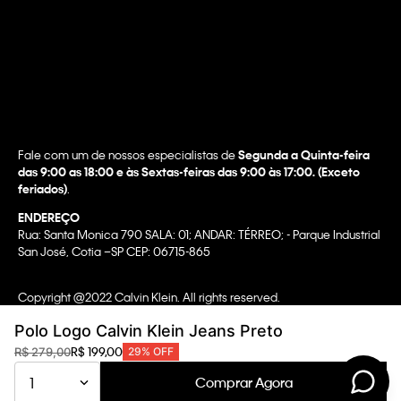
Fale com um de nossos especialistas de
Segunda a Quinta-feira
das 9:00 as 18:00 e às Sextas-feiras das 9:00 às 17:00. (Exceto
feriados)
.
ENDEREÇO
Rua: Santa Monica 790 SALA: 01; ANDAR: TÉRREO; - Parque Industrial
San José, Cotia –SP CEP: 06715-865
Copyright @2022 Calvin Klein. All rights reserved.
WBR INDUSTRIA E COMERCIO DE VESTUARIO LTDA.
Polo Logo Calvin Klein Jeans Preto
CNPJ 07.296.319/0058-90
R$
199
,
00
R$
279
,
00
29%
OFF
CA Transparency In Supply Chain & UK Modern Slavery Statement |
Comprar Agora
1
Privacy Policy | Terms & Conditions