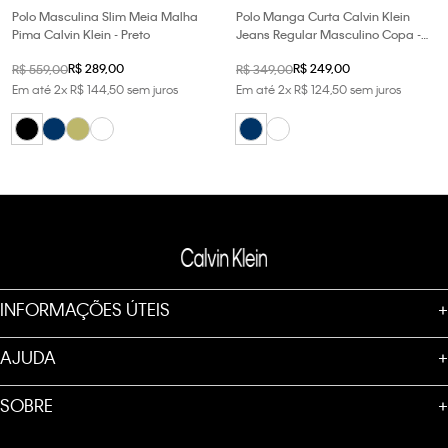
Polo Masculina Slim Meia Malha
Polo Manga Curta Calvin Klein
Pima Calvin Klein - Preto
Jeans Regular Masculino Copa -
Marinho
R$
289
,
00
R$
249
,
00
R$
559
,
00
R$
349
,
00
Em até
2
x
R$
144
,
50
sem juros
Em até
2
x
R$
124
,
50
sem juros
INFORMAÇÕES ÚTEIS
+
AJUDA
+
SOBRE
+