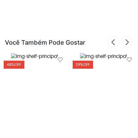
Você Também Pode Gostar
48%
OFF
29%
OFF