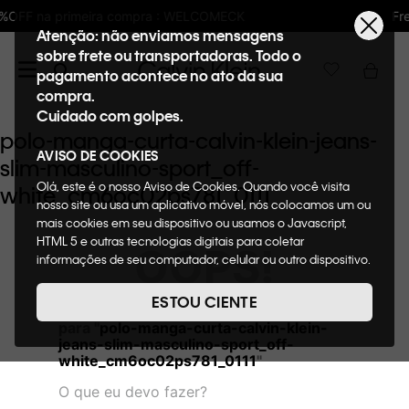
pra : WELCOMECK
Frete GRÁTIS nas compras
Atenção: não enviamos mensagens
sobre frete ou transportadoras. Todo o
pagamento acontece no ato da sua
compra.
Cuidado com golpes.
polo-manga-curta-calvin-klein-jeans-
AVISO DE COOKIES
slim-masculino-sport_off-
Olá, este é o nosso Aviso de Cookies. Quando você visita
white_cm6oc02ps781_0111
nosso site ou usa um aplicativo móvel, nós colocamos um ou
mais cookies em seu dispositivo ou usamos o Javascript,
HTML 5 e outras tecnologias digitais para coletar
OOPS!
informações de seu computador, celular ou outro dispositivo.
Esta informação pode conter dados pessoais. Nesta política
de cookies, informaremos quais cookies usaremos e quais
ESTOU CIENTE
Não encontramos nenhum resultado
suas funções. A forma como processamos os dados
para "
polo-manga-curta-calvin-klein-
pessoais que obtemos de seu dispositivo é descrita em
jeans-slim-masculino-sport_off-
nosso Aviso de Privacidade. Quando você visita nosso site,
white_cm6oc02ps781_0111
"
consideraremos isso como sua solicitação específica para
fornecer a você toda a funcionalidade do site, incluindo,
O que eu devo fazer?
entre outros, a capacidade de comprar um item em nossa