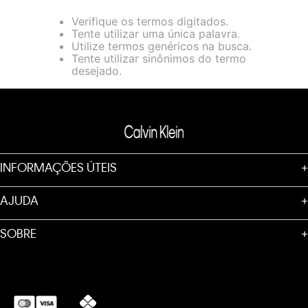
loja virtual. Para maiores informações sobre o nosso aviso de
Verifique os termos digitados.
Cookies acesse o link.
Tente utilizar uma única palavra.
Utilize termos genéricos na busca.
Tente utilizar sinônimos do termo
desejado.
INFORMAÇÕES ÚTEIS
+
AJUDA
+
SOBRE
+