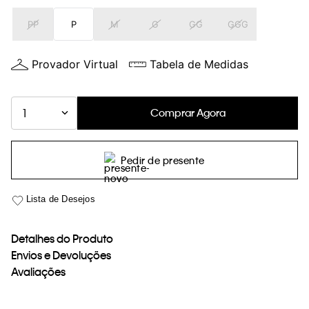
loja virtual. Para maiores informações sobre o nosso aviso de
PP
P
M
G
GG
GGG
Cookies acesse o link.
Provador Virtual
Tabela de Medidas
Comprar Agora
1
Pedir de presente
Detalhes do Produto
Envios e Devoluções
Avaliações