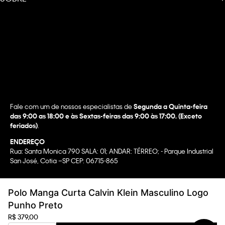
Fale com um de nossos especialistas de
Segunda a Quinta-feira
das 9:00 as 18:00 e às Sextas-feiras das 9:00 às 17:00. (Exceto
feriados)
.
ENDEREÇO
Rua: Santa Monica 790 SALA: 01; ANDAR: TÉRREO; - Parque Industrial
San José, Cotia –SP CEP: 06715-865
Copyright @2022 Calvin Klein. All rights reserved.
Polo Manga Curta Calvin Klein Masculino Logo
WBR INDUSTRIA E COMERCIO DE VESTUARIO LTDA.
Punho Preto
CNPJ 07.296.319/0058-90
R$
379
,
00