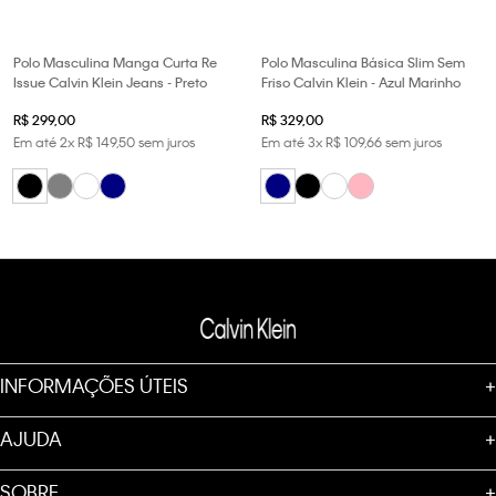
Polo Masculina Manga Curta Re
Polo Masculina Básica Slim Sem
Issue Calvin Klein Jeans - Preto
Friso Calvin Klein - Azul Marinho
R$
299
,
00
R$
329
,
00
Em até
2
x
R$
149
,
50
sem juros
Em até
3
x
R$
109
,
66
sem juros
INFORMAÇÕES ÚTEIS
+
AJUDA
+
SOBRE
+