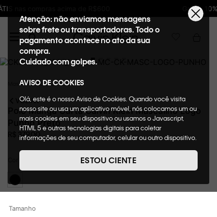
Ganhe 10% de GIFTBACK em todas as compras
Atenção: não enviamos mensagens
sobre frete ou transportadoras. Todo o
pagamento acontece no ato da sua
compra.
Cuidado com golpes.
AVISO DE COOKIES
Masculino
Roupas
Polos
Olá, este é o nosso Aviso de Cookies. Quando você visita
VOLTAR
nosso site ou usa um aplicativo móvel, nós colocamos um ou
Polo Manga Curta Calvin Klein Masculino Logo
mais cookies em seu dispositivo ou usamos o Javascript,
Punho Preto
HTML 5 e outras tecnologias digitais para coletar
R$
379
,
00
informações de seu computador, celular ou outro dispositivo.
Esta informação pode conter dados pessoais. Nesta política
de cookies, informaremos quais cookies usaremos e quais
ESTOU CIENTE
Cor
Preto
suas funções. A forma como processamos os dados
pessoais que obtemos de seu dispositivo é descrita em
nosso Aviso de Privacidade. Quando você visita nosso site,
consideraremos isso como sua solicitação específica para
fornecer a você toda a funcionalidade do site, incluindo,
Tamanho
entre outros, a capacidade de comprar um item em nossa