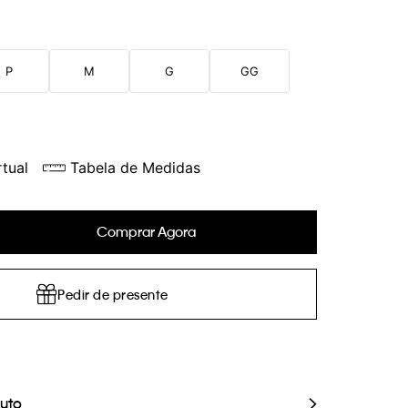
P
M
G
GG
tual
Tabela de Medidas
Comprar Agora
Pedir de presente
duto