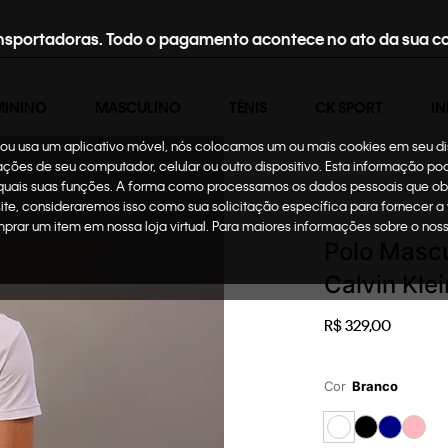
nsportadoras. Todo o pagamento acontece no ato da sua c
MININO
MASCULINO
TÊNIS
CK SPORT
IN
te ou usa um aplicativo móvel, nós colocamos um ou mais cookies em seu d
mações de seu computador, celular ou outro dispositivo. Esta informação p
 quais suas funções. A forma como processamos os dados pessoais que ob
Masculino
Roupas
site, consideraremos isso como sua solicitação específica para fornecer a
omprar um item em nossa loja virtual. Para maiores informações sobre o no
Polo Mascu
Calvin Kle
R$
329
,
00
Cor
Branco