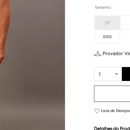
Tamanho
PP
GGG
Provador Vir
1
Detalhes do Pro