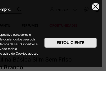
ompra.
ENTRAR
FANTIL
PERFUMES
OPORTUNIDADES
ispositivo ou usamos o
ode conter dados pessoais.
ESTOU CIENTE
temos de seu dispositivo é
Polos
 você toda a
sso aviso de Cookies acesse
lina Básica Slim Sem Friso
in Branco