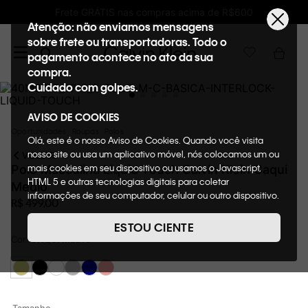
Frete GRÁTIS nas compras acima de R$600
Atenção: não enviamos mensagens
sobre frete ou transportadoras. Todo o
pagamento acontece no ato da sua
compra.
Cuidado com golpes.
AVISO DE COOKIES
Oportunidades
Roupas
Polos
Olá, este é o nosso Aviso de Cookies. Quando você visita
nosso site ou usa um aplicativo móvel, nós colocamos um ou
VOLTAR
mais cookies em seu dispositivo ou usamos o Javascript,
Polo Masculina Liquid Touch Calvin Klein Caqui
HTML 5 e outras tecnologias digitais para coletar
Medio
informações de seu computador, celular ou outro dispositivo.
R$
499
,
00
Esta informação pode conter dados pessoais. Nesta política
de cookies, informaremos quais cookies usaremos e quais
ESTOU CIENTE
suas funções. A forma como processamos os dados
Cor
CAQUI MEDIO
pessoais que obtemos de seu dispositivo é descrita em
nosso Aviso de Privacidade. Quando você visita nosso site,
consideraremos isso como sua solicitação específica para
fornecer a você toda a funcionalidade do site, incluindo,
entre outros, a capacidade de comprar um item em nossa