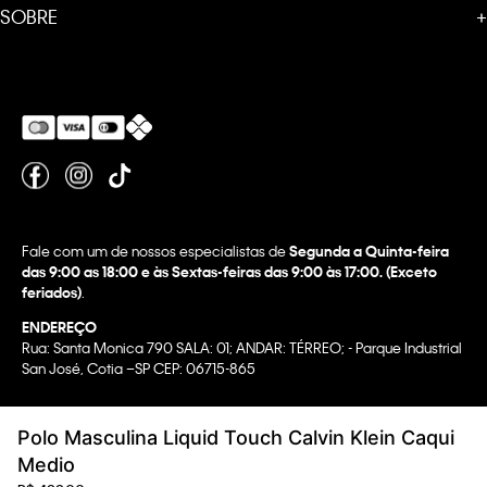
SOBRE
+
Fale com um de nossos especialistas de
Segunda a Quinta-feira
das 9:00 as 18:00 e às Sextas-feiras das 9:00 às 17:00. (Exceto
feriados)
.
ENDEREÇO
Rua: Santa Monica 790 SALA: 01; ANDAR: TÉRREO; - Parque Industrial
San José, Cotia –SP CEP: 06715-865
Copyright @2022 Calvin Klein. All rights reserved.
Polo Masculina Liquid Touch Calvin Klein Caqui
WBR INDUSTRIA E COMERCIO DE VESTUARIO LTDA.
Medio
CNPJ 07.296.319/0058-90