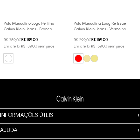
Polo Masculino Logo Peitilho
Polo Masculina Loog Re Issue
Calvin Klein Jeans - Branco
Calvin Klein Jeans - Vermelho
R$
189
,
00
R$
159
,
00
R$
359
,
00
R$
299
,
00
Em até
1
x
R$
189
,
00
sem juros
Em até
1
x
R$
159
,
00
sem juros
INFORMAÇÕES ÚTEIS
+
AJUDA
+