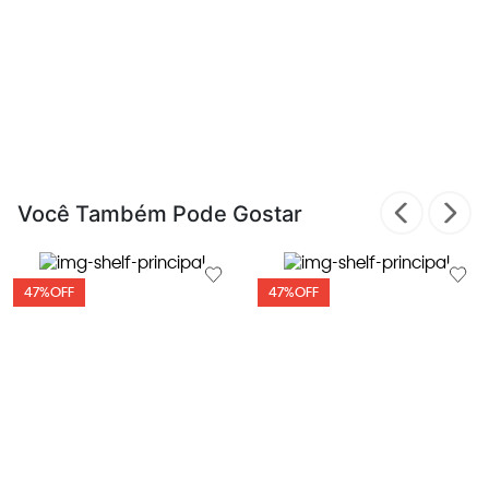
Você Também Pode Gostar
47%
OFF
47%
OFF