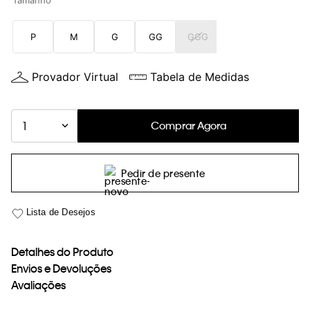
Tamanho
loja virtual. Para maiores informações sobre o nosso aviso de
Cookies acesse o link.
P
M
G
GG
GGG
Provador Virtual
Tabela de Medidas
Comprar Agora
1
Pedir de presente
Detalhes do Produto
Envios e Devoluções
Avaliações