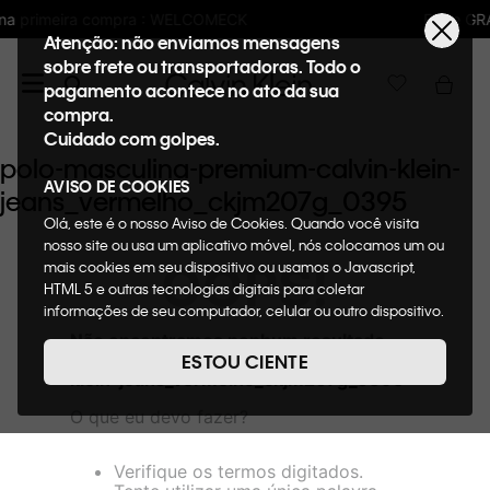
LCOMECK
Frete GRÁTIS nas compras acima 
Atenção: não enviamos mensagens
sobre frete ou transportadoras. Todo o
pagamento acontece no ato da sua
compra.
Cuidado com golpes.
polo-masculina-premium-calvin-klein-
AVISO DE COOKIES
jeans_vermelho_ckjm207g_0395
Olá, este é o nosso Aviso de Cookies. Quando você visita
nosso site ou usa um aplicativo móvel, nós colocamos um ou
OOPS!
mais cookies em seu dispositivo ou usamos o Javascript,
HTML 5 e outras tecnologias digitais para coletar
informações de seu computador, celular ou outro dispositivo.
Esta informação pode conter dados pessoais. Nesta política
Não encontramos nenhum resultado
de cookies, informaremos quais cookies usaremos e quais
para "
polo-masculina-premium-calvin-
ESTOU CIENTE
suas funções. A forma como processamos os dados
klein-jeans_vermelho_ckjm207g_0395
"
pessoais que obtemos de seu dispositivo é descrita em
O que eu devo fazer?
nosso Aviso de Privacidade. Quando você visita nosso site,
consideraremos isso como sua solicitação específica para
fornecer a você toda a funcionalidade do site, incluindo,
Verifique os termos digitados.
entre outros, a capacidade de comprar um item em nossa