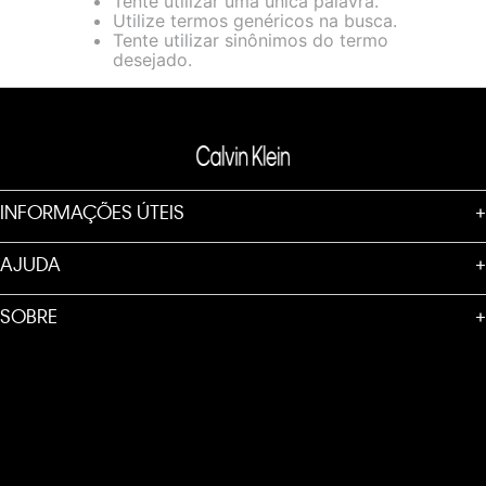
Tente utilizar uma única palavra.
loja virtual. Para maiores informações sobre o nosso aviso de
Utilize termos genéricos na busca.
Cookies acesse o link.
Tente utilizar sinônimos do termo
desejado.
INFORMAÇÕES ÚTEIS
+
AJUDA
+
SOBRE
+