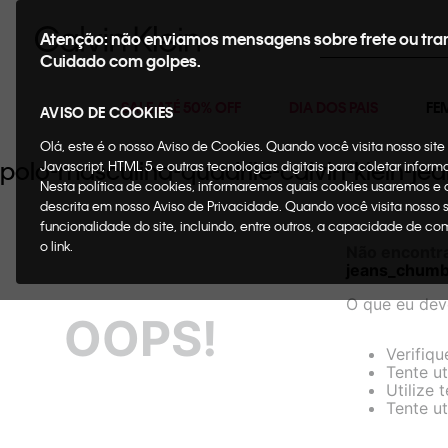
Buscar
Atenção: não enviamos mensagens sobre frete ou tra
Cuidado com golpes.
SALE ATÉ 50% OFF
DIA DOS PAIS
FE
AVISO DE COOKIES
Olá, este é o nosso Aviso de Cookies. Quando você visita nosso si
polo-masculina-quadrile-calvin-klei
Javascript, HTML 5 e outras tecnologias digitais para coletar infor
Nesta política de cookies, informaremos quais cookies usaremos e
descrita em nosso Aviso de Privacidade. Quando você visita nosso 
funcionalidade do site, incluindo, entre outros, a capacidade de c
o link.
Não encontr
jeans_chum
O que eu dev
OOPS!
Verifiqu
Tente ut
Utilize 
Tente ut