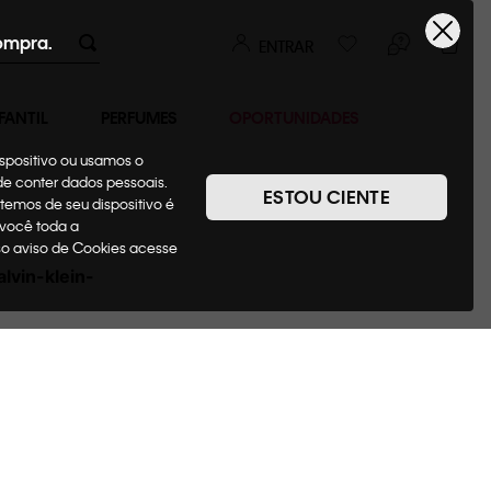
ompra.
ENTRAR
FANTIL
PERFUMES
OPORTUNIDADES
ispositivo ou usamos o
ode conter dados pessoais.
ESTOU CIENTE
temos de seu dispositivo é
 você toda a
sso aviso de Cookies acesse
lvin-klein-