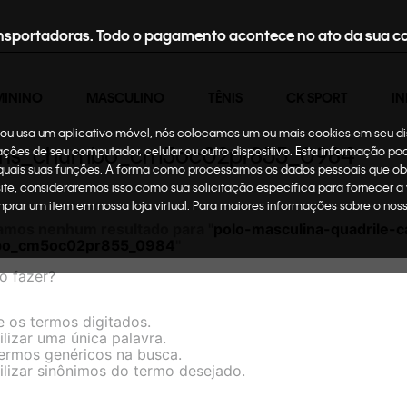
nsportadoras. Todo o pagamento acontece no ato da sua c
MININO
MASCULINO
TÊNIS
CK SPORT
IN
te ou usa um aplicativo móvel, nós colocamos um ou mais cookies em seu d
n-jeans_chumbo_cm5oc02pr855_0984
mações de seu computador, celular ou outro dispositivo. Esta informação p
 quais suas funções. A forma como processamos os dados pessoais que ob
site, consideraremos isso como sua solicitação específica para fornecer a
omprar um item em nossa loja virtual. Para maiores informações sobre o no
amos nenhum resultado para "
polo-masculina-quadrile-ca
bo_cm5oc02pr855_0984
"
o fazer?
e os termos digitados.
ilizar uma única palavra.
termos genéricos na busca.
ilizar sinônimos do termo desejado.