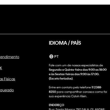
IDIOMA / PAÍS
Atendimento
PT
Fale com um de nossos especialistas de
CK
Segunda a Quinta-feira das 9:00 as 18:00
e às Sextas-feiras das 9:00 às 17:00.
as Físicas
(Exceto feriados)
.
Entre em contato pelo telefone
11 2388-
nqueado
8250
para compartilhar conosco como foi
sua experiência Calvin Klein.
ENDEREÇO
Rua: Santa Monica 790 SALA: 01; ANDAR: