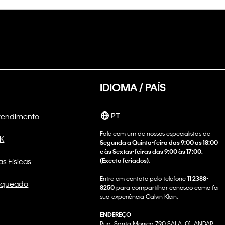
IDIOMA / PAÍS
Atendimento
PT
Fale com um de nossos especialistas de
CK
Segunda a Quinta-feira das 9:00 as 18:00
e às Sextas-feiras das 9:00 às 17:00.
as Físicas
(Exceto feriados)
.
Entre em contato pelo telefone
11 2388-
nqueado
8250
para compartilhar conosco como foi
sua experiência Calvin Klein.
ENDEREÇO
Rua: Santa Monica 790 SALA: 01; ANDAR: