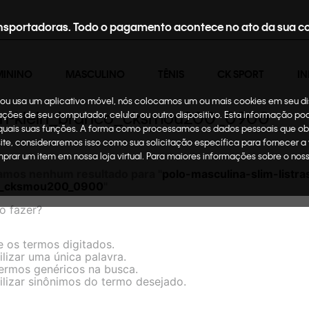
nsportadoras. Todo o pagamento acontece no ato da sua c
MININO
MASCULINO
TÊNIS
CK SPORT
IN
te ou usa um aplicativo móvel, nós colocamos um ou mais cookies em seu d
alvin-klein_branco_cksmou200_0900
mações de seu computador, celular ou outro dispositivo. Esta informação p
 quais suas funções. A forma como processamos os dados pessoais que ob
site, consideraremos isso como sua solicitação específica para fornecer a
omprar um item em nossa loja virtual. Para maiores informações sobre o no
amos nenhum resultado para "
polo-masculina-slim-listra
co_cksmou200_0900
"
o fazer?
e os termos digitados.
ilizar uma única palavra.
termos genéricos na busca.
ilizar sinônimos do termo desejado.