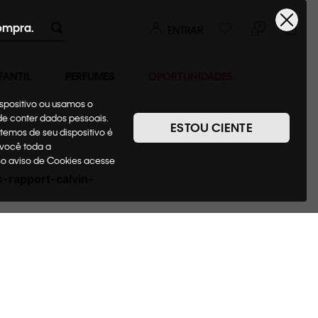
ompra.
ENTRAR
FANTIL
PERFUMES
OPORTUNIDADES
ispositivo ou usamos o
ode conter dados pessoais.
ESTOU CIENTE
temos de seu dispositivo é
 você toda a
sso aviso de Cookies acesse
s-rapport-calvin-