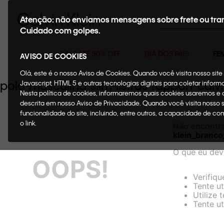
Buscar
Atenção: não enviamos mensagens sobre frete ou tra
Cuidado com golpes.
SALE ATÉ 50% OFF
DIA DOS PAIS
FE
AVISO DE COOKIES
Olá, este é o nosso Aviso de Cookies. Quando você visita nosso si
polo-masculina-slim-listras-rapport-c
Javascript, HTML 5 e outras tecnologias digitais para coletar infor
Nesta política de cookies, informaremos quais cookies usaremos e
descrita em nosso Aviso de Privacidade. Quando você visita nosso 
funcionalidade do site, incluindo, entre outros, a capacidade de c
o link.
Não encontr
klein_bran
O que eu dev
OOPS!
Verifiqu
Tente ut
Utilize 
Tente ut