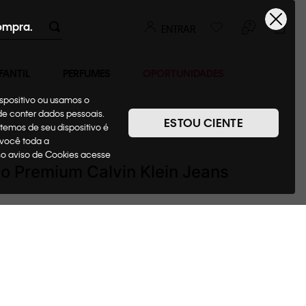
ompra.
ENTRAR
FANTIL
PERFUMES
OPORTUNIDADES
ispositivo ou usamos o
ode conter dados pessoais.
ESTOU CIENTE
temos de seu dispositivo é
pas
Polos
 você toda a
sso aviso de Cookies acesse
o Premium Calvin Klein Jeans