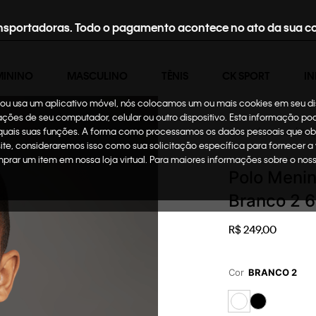
nsportadoras. Todo o pagamento acontece no ato da sua c
MININO
MASCULINO
TÊNIS
CK SPORT
IN
te ou usa um aplicativo móvel, nós colocamos um ou mais cookies em seu d
mações de seu computador, celular ou outro dispositivo. Esta informação p
 quais suas funções. A forma como processamos os dados pessoais que ob
Infantil
Menino
Rou
site, consideraremos isso como sua solicitação específica para fornecer a
omprar um item em nossa loja virtual. Para maiores informações sobre o no
Polo Menin
Branco 2 6
R$
249
,
00
Cor
BRANCO 2