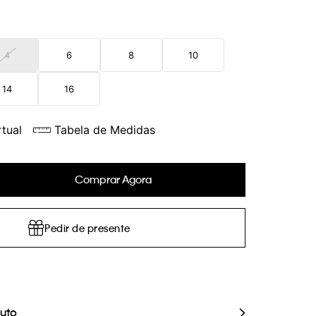
4
6
8
10
14
16
tual
Tabela de Medidas
Comprar Agora
Pedir de presente
duto