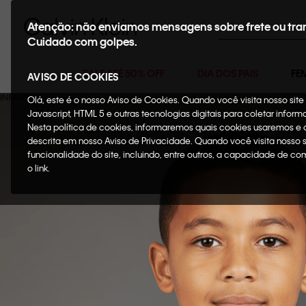
Buscar
Atenção: não enviamos mensagens sobre frete ou tra
Cuidado com golpes.
SALE ATÉ 50% OFF
DIA DOS PAIS
FE
AVISO DE COOKIES
Olá, este é o nosso Aviso de Cookies. Quando você visita nosso si
Javascript, HTML 5 e outras tecnologias digitais para coletar infor
Nesta política de cookies, informaremos quais cookies usaremos e
descrita em nosso Aviso de Privacidade. Quando você visita nosso 
funcionalidade do site, incluindo, entre outros, a capacidade de c
o link.