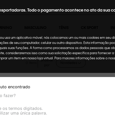
nsportadoras. Todo o pagamento acontece no ato da sua c
MININO
MASCULINO
TÊNIS
CK SPORT
IN
te ou usa um aplicativo móvel, nós colocamos um ou mais cookies em seu d
mações de seu computador, celular ou outro dispositivo. Esta informação p
 quais suas funções. A forma como processamos os dados pessoais que ob
site, consideraremos isso como sua solicitação específica para fornecer a
omprar um item em nossa loja virtual. Para maiores informações sobre o no
Ordenar
0
Novidades
por
uto encontrado
o fazer?
e os termos digitados.
ilizar uma única palavra.