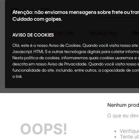
Buscar
Atenção: não enviamos mensagens sobre frete ou tra
Cuidado com golpes.
SALE ATÉ 50% OFF
DIA DOS PAIS
FE
AVISO DE COOKIES
Olá, este é o nosso Aviso de Cookies. Quando você visita nosso si
Javascript, HTML 5 e outras tecnologias digitais para coletar infor
Nesta política de cookies, informaremos quais cookies usaremos e
descrita em nosso Aviso de Privacidade. Quando você visita nosso 
funcionalidade do site, incluindo, entre outros, a capacidade de c
o link.
Nenhum prod
O que eu dev
OOPS!
Verifiqu
Tente ut