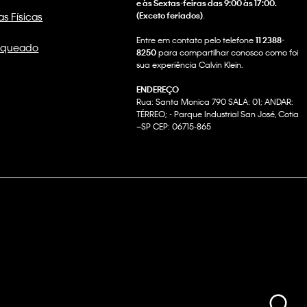
e às Sextas-feiras das 9:00 às 17:00.
as Físicas
(Exceto feriados)
.
Entre em contato pelo telefone
11 2388-
nqueado
8250
para compartilhar conosco como foi
sua experiência Calvin Klein.
ENDEREÇO
Rua: Santa Monica 790 SALA: 01; ANDAR:
TÉRREO; - Parque Industrial San José, Cotia
–SP CEP: 06715-865