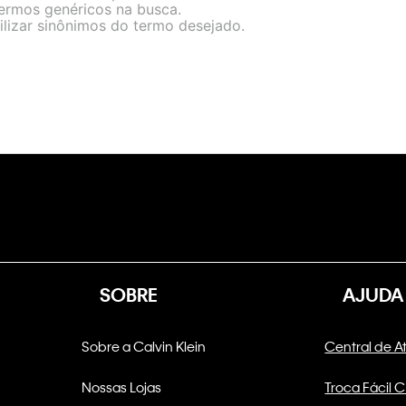
termos genéricos na busca.
ilizar sinônimos do termo desejado.
SOBRE
AJUDA
Sobre a Calvin Klein
Central de 
Nossas Lojas
Troca Fácil 