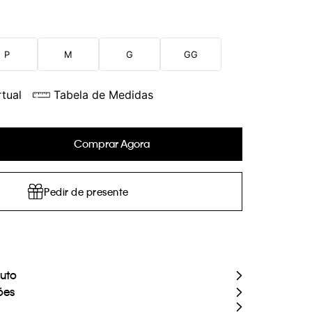
P
M
G
GG
tual
Tabela de Medidas
Comprar Agora
Pedir de presente
duto
ões