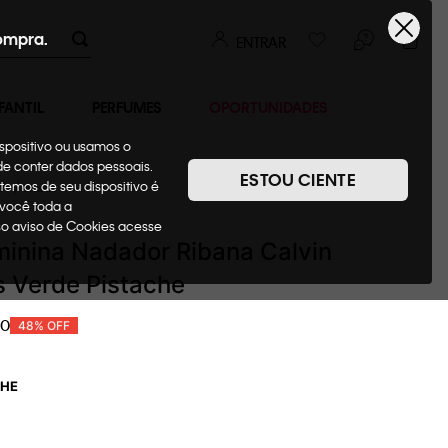
ompra.
ENTRAR
FANTIL
PERFUMES
OPORTUNIDADES
ispositivo ou usamos o
ode conter dados pessoais.
ESTOU CIENTE
temos de seu dispositivo é
as
Blusas
 você toda a
sso aviso de Cookies acesse
inina Nadador Ribana Calvin
s Verde Pistache
0
48%
OFF
CHE