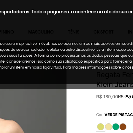
nsportadoras. Todo o pagamento acontece no ato da sua c
MININO
MASCULINO
TÊNIS
CK SPORT
IN
te ou usa um aplicativo móvel, nós colocamos um ou mais cookies em seu d
mações de seu computador, celular ou outro dispositivo. Esta informação p
 quais suas funções. A forma como processamos os dados pessoais que ob
Oportunidades
Roup
site, consideraremos isso como sua solicitação específica para fornecer a
omprar um item em nossa loja virtual. Para maiores informações sobre o no
Regata Fem
Klein Jean
R$
99
,
0
R$
189
,
00
Cor
VERDE PISTA