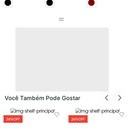
Você Também Pode Gostar
26%
OFF
26%
OFF