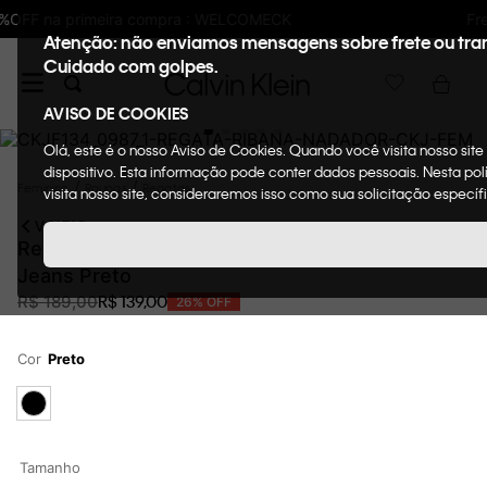
Frete GRÁTIS nas compras acima de R$600
Atenção: não enviamos mensagens sobre frete ou tra
Cuidado com golpes.
AVISO DE COOKIES
Olá, este é o nosso Aviso de Cookies. Quando você visita nosso sit
dispositivo. Esta informação pode conter dados pessoais. Nesta p
Feminino
Roupas
Regatas
visita nosso site, consideraremos isso como sua solicitação específ
VOLTAR
Regata Feminina Ribana Nadador Calvin Klein
Jeans Preto
R$
139
,
00
R$
189
,
00
26%
OFF
Cor
Preto
Tamanho