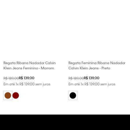
Regata Ribana Nadador Calvin
Regata Feminina Ribana Nadador
Klein Jeans Feminino - Marrom
Calvin Klein Jeans - Preto
R$
139
,
00
R$
139
,
00
R$
189
,
00
R$
189
,
00
Em até
1
x
R$
139
,
00
sem juros
Em até
1
x
R$
139
,
00
sem juros