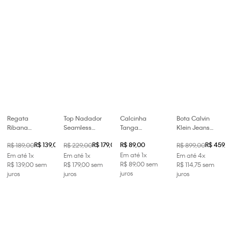
Regata
Top Nadador
Calcinha
Bota Calvin
Ribana
Seamless
Tanga
Klein Jeans
Nadador
Sport -
Heritage
Feminino New
00
R$ 139,00
R$ 179,00
R$ 89,00
R$ 459,
R$ 189,00
R$ 229,00
R$ 899,00
Calvin Klein
Marrom
Cotton - Off
Chelsea -
Jeans
White
Em até
1
x
Marrom
Em até
1
x
Em até
1
x
Em até
4
x
Feminino -
R$
89
,
00
sem
R$
139
,
00
sem
R$
179
,
00
sem
R$
114
,
75
sem
Marrom
juros
juros
juros
juros