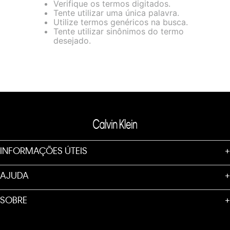
Verifique os termos digitados.
loja virtual. Para maiores informações sobre o nosso aviso de
Tente utilizar uma única palavra.
Cookies acesse o link.
Utilize termos genéricos na busca.
Tente utilizar sinônimos do termo
desejado.
INFORMAÇÕES ÚTEIS
+
AJUDA
+
SOBRE
+