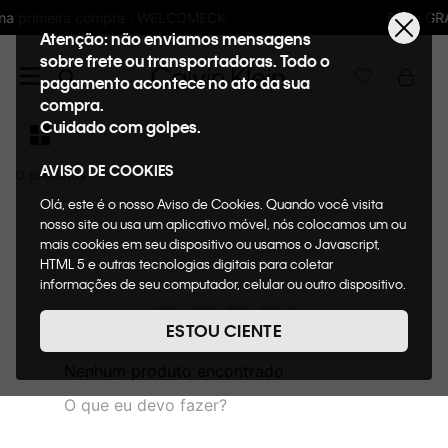
LCOMECK
Frete GRÁTIS nas compras acima 
Atenção: não enviamos mensagens
sobre frete ou transportadoras. Todo o
pagamento acontece no ato da sua
compra.
Cuidado com golpes.
AVISO DE COOKIES
0
Olá, este é o nosso Aviso de Cookies. Quando você visita
nosso site ou usa um aplicativo móvel, nós colocamos um ou
mais cookies em seu dispositivo ou usamos o Javascript,
HTML 5 e outras tecnologias digitais para coletar
informações de seu computador, celular ou outro dispositivo.
OOPS!
Esta informação pode conter dados pessoais. Nesta política
de cookies, informaremos quais cookies usaremos e quais
ESTOU CIENTE
suas funções. A forma como processamos os dados
pessoais que obtemos de seu dispositivo é descrita em
Nenhum produto encontrado
nosso Aviso de Privacidade. Quando você visita nosso site,
O que eu devo fazer?
consideraremos isso como sua solicitação específica para
fornecer a você toda a funcionalidade do site, incluindo,
entre outros, a capacidade de comprar um item em nossa