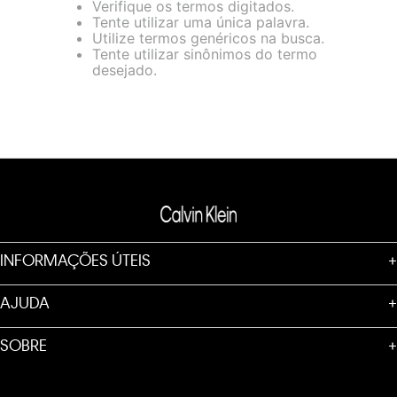
Verifique os termos digitados.
loja virtual. Para maiores informações sobre o nosso aviso de
Tente utilizar uma única palavra.
Cookies acesse o link.
Utilize termos genéricos na busca.
Tente utilizar sinônimos do termo
desejado.
INFORMAÇÕES ÚTEIS
+
AJUDA
+
SOBRE
+