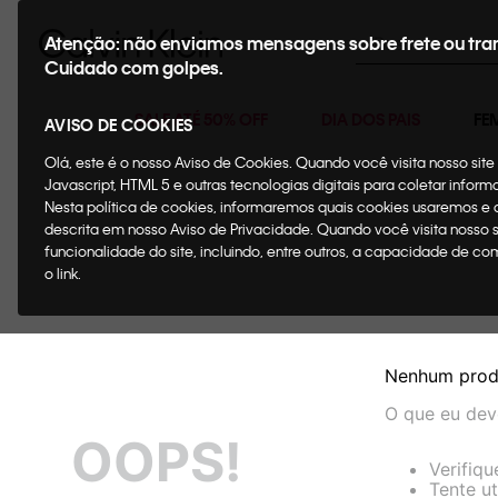
Buscar
Atenção: não enviamos mensagens sobre frete ou tra
Cuidado com golpes.
SALE ATÉ 50% OFF
DIA DOS PAIS
FE
AVISO DE COOKIES
Olá, este é o nosso Aviso de Cookies. Quando você visita nosso si
Javascript, HTML 5 e outras tecnologias digitais para coletar infor
Nesta política de cookies, informaremos quais cookies usaremos e
descrita em nosso Aviso de Privacidade. Quando você visita nosso 
funcionalidade do site, incluindo, entre outros, a capacidade de c
o link.
Nenhum prod
O que eu dev
OOPS!
Verifiqu
Tente ut