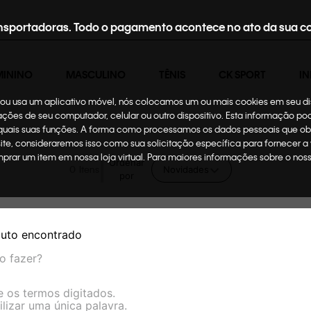
nsportadoras. Todo o pagamento acontece no ato da sua c
MININO
MASCULINO
TÊNIS
CK SPORT
IN
te ou usa um aplicativo móvel, nós colocamos um ou mais cookies em seu d
mações de seu computador, celular ou outro dispositivo. Esta informação p
 quais suas funções. A forma como processamos os dados pessoais que ob
site, consideraremos isso como sua solicitação específica para fornecer a
omprar um item em nossa loja virtual. Para maiores informações sobre o no
Ordenar
0
Novidades
por
uto encontrado
o fazer?
e os termos digitados.
ilizar uma única palavra.