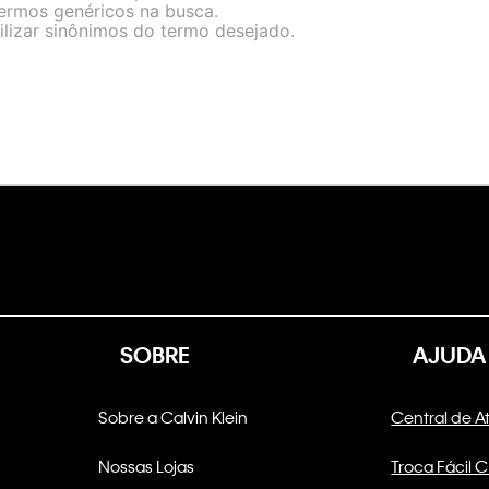
termos genéricos na busca.
ilizar sinônimos do termo desejado.
SOBRE
AJUDA
Sobre a Calvin Klein
Central de 
Nossas Lojas
Troca Fácil 