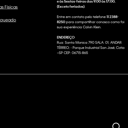
e às Sextas-feiras das 9:00 às 17:00.
as Físicas
(Exceto feriados)
.
Entre em contato pelo telefone
11 2388-
nqueado
8250
para compartilhar conosco como foi
sua experiência Calvin Klein.
ENDEREÇO
Rua: Santa Monica 790 SALA: 01; ANDAR:
TÉRREO; - Parque Industrial San José, Cotia
–SP CEP: 06715-865