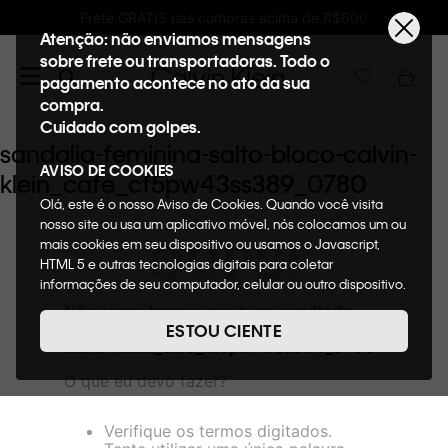
Frete GRÁTIS nas compras acima de R$600
Atenção: não enviamos mensagens
sobre frete ou transportadoras. Todo o
pagamento acontece no ato da sua
compra.
Cuidado com golpes.
sandalia-feminina-salto-bloco-calvin-
AVISO DE COOKIES
klein_cafe_cf5pw43ss389_0780
Olá, este é o nosso Aviso de Cookies. Quando você visita
nosso site ou usa um aplicativo móvel, nós colocamos um ou
OOPS!
mais cookies em seu dispositivo ou usamos o Javascript,
HTML 5 e outras tecnologias digitais para coletar
informações de seu computador, celular ou outro dispositivo.
Esta informação pode conter dados pessoais. Nesta política
Não encontramos nenhum resultado
de cookies, informaremos quais cookies usaremos e quais
para "
sandalia-feminina-salto-bloco-
ESTOU CIENTE
suas funções. A forma como processamos os dados
calvin-klein_cafe_cf5pw43ss389_0780
"
pessoais que obtemos de seu dispositivo é descrita em
O que eu devo fazer?
nosso Aviso de Privacidade. Quando você visita nosso site,
consideraremos isso como sua solicitação específica para
fornecer a você toda a funcionalidade do site, incluindo,
Verifique os termos digitados.
entre outros, a capacidade de comprar um item em nossa