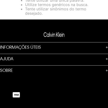
Tente utilizar uma única palavra.
loja virtual. Para maiores informações sobre o nosso aviso de
Utilize termos genéricos na busca.
Cookies acesse o link.
Tente utilizar sinônimos do termo
desejado.
INFORMAÇÕES ÚTEIS
+
AJUDA
+
SOBRE
+