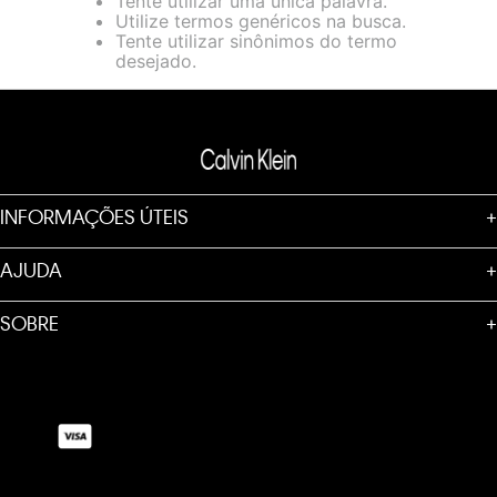
Tente utilizar uma única palavra.
loja virtual. Para maiores informações sobre o nosso aviso de
Utilize termos genéricos na busca.
Cookies acesse o link.
Tente utilizar sinônimos do termo
desejado.
INFORMAÇÕES ÚTEIS
+
AJUDA
+
SOBRE
+