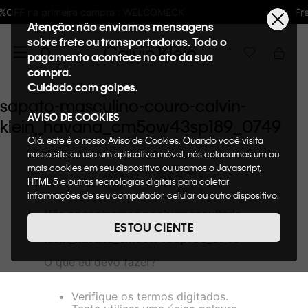
: WELCOMECK
Frete GRÁTIS nas compras aci
Atenção: não enviamos mensagens
sobre frete ou transportadoras. Todo o
pagamento acontece no ato da sua
compra.
Cuidado com golpes.
sapato-masculino-couro-calvin-
AVISO DE COOKIES
klein_havana_cm5ow43sp189_0749
Olá, este é o nosso Aviso de Cookies. Quando você visita
nosso site ou usa um aplicativo móvel, nós colocamos um ou
OOPS!
mais cookies em seu dispositivo ou usamos o Javascript,
HTML 5 e outras tecnologias digitais para coletar
informações de seu computador, celular ou outro dispositivo.
Esta informação pode conter dados pessoais. Nesta política
Não encontramos nenhum resultado
de cookies, informaremos quais cookies usaremos e quais
para "
sapato-masculino-couro-calvin-
ESTOU CIENTE
suas funções. A forma como processamos os dados
klein_havana_cm5ow43sp189_0749
"
pessoais que obtemos de seu dispositivo é descrita em
O que eu devo fazer?
nosso Aviso de Privacidade. Quando você visita nosso site,
consideraremos isso como sua solicitação específica para
fornecer a você toda a funcionalidade do site, incluindo,
Verifique os termos digitados.
entre outros, a capacidade de comprar um item em nossa