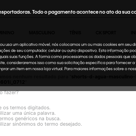
nsportadoras. Todo o pagamento acontece no ato da sua c
MININO
MASCULINO
TÊNIS
CK SPORT
IN
te ou usa um aplicativo móvel, nós colocamos um ou mais cookies em seu d
calvin-klein-swimwear_caqui-claro_cksw
mações de seu computador, celular ou outro dispositivo. Esta informação p
 quais suas funções. A forma como processamos os dados pessoais que ob
site, consideraremos isso como sua solicitação específica para fornecer a
omprar um item em nossa loja virtual. Para maiores informações sobre o no
amos nenhum resultado para "
shorts-d-agua-masculino-l
601i_0712
"
o fazer?
e os termos digitados.
ilizar uma única palavra.
termos genéricos na busca.
ilizar sinônimos do termo desejado.