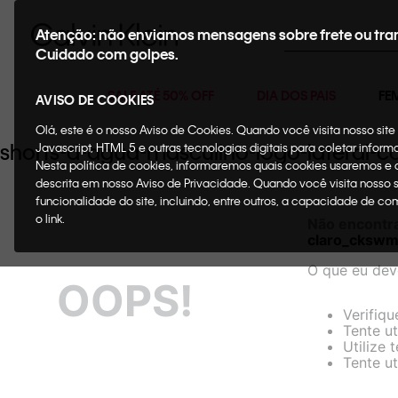
Buscar
Atenção: não enviamos mensagens sobre frete ou tra
Cuidado com golpes.
SALE ATÉ 50% OFF
DIA DOS PAIS
FE
AVISO DE COOKIES
Olá, este é o nosso Aviso de Cookies. Quando você visita nosso si
shorts-d-agua-masculino-logo-lateral-
Javascript, HTML 5 e outras tecnologias digitais para coletar infor
Nesta política de cookies, informaremos quais cookies usaremos e
descrita em nosso Aviso de Privacidade. Quando você visita nosso 
funcionalidade do site, incluindo, entre outros, a capacidade de c
o link.
Não encontr
claro_ckswm
O que eu dev
OOPS!
Verifiqu
Tente ut
Utilize 
Tente ut