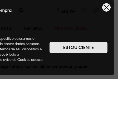
ompra.
ENTRAR
FANTIL
PERFUMES
OPORTUNIDADES
ispositivo ou usamos o
m601i_0712
ode conter dados pessoais.
ESTOU CIENTE
temos de seu dispositivo é
 você toda a
sso aviso de Cookies acesse
ogo-lateral-calvin-klein-swimwear_caqui-