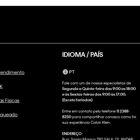
IDIOMA / PAÍS
Atendimento
PT
Fale com um de nossos especialistas de
CK
Segunda a Quinta-feira das 9:00 as 18:00
e às Sextas-feiras das 9:00 às 17:00.
as Físicas
(Exceto feriados)
.
Entre em contato pelo telefone
11 2388-
nqueado
8250
para compartilhar conosco como foi
sua experiência Calvin Klein.
ENDEREÇO
Rua: Santa Monica 790 SALA: 01; ANDAR: